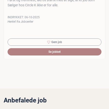
Først og fremmest, lad os starte med at sige, at et job som
Sælger hos Circle K ikke er for alle.
INDRYKKET:
06-10-2025
Hentet fra Jobcenter
Gem job
Se jobbet
Anbefalede job