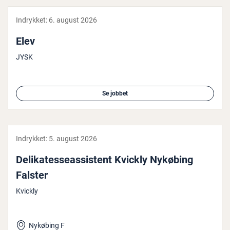
Indrykket:
6. august 2026
Elev
JYSK
Se jobbet
Indrykket:
5. august 2026
De­li­ka­tes­seas­si­stent Kvickly Nykøbing
Falster
Kvickly
Nykøbing F