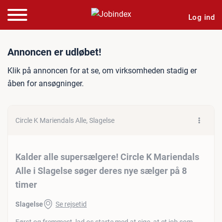
Log ind
Jobannonce: Kalder alle su
Annoncen er udløbet!
Klik på annoncen for at se, om virksomheden stadig er
åben for ansøgninger.
Circle K Mariendals Alle, Slagelse
Kalder alle supersælgere! Circle K Mariendals
Alle i Slagelse søger deres nye sælger på 8
timer
Slagelse
Se rejsetid