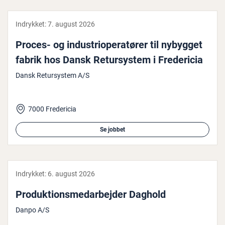
Indrykket:
7. august 2026
Proces- og in­du­strio­pe­ra­tø­rer til nybygget
fabrik hos Dansk Re­tur­sy­stem i Fre­de­ri­cia
Dansk Retursystem A/S
7000 Fredericia
Se jobbet
Indrykket:
6. august 2026
Pro­duk­tions­me­d­ar­bej­der Daghold
Danpo A/S