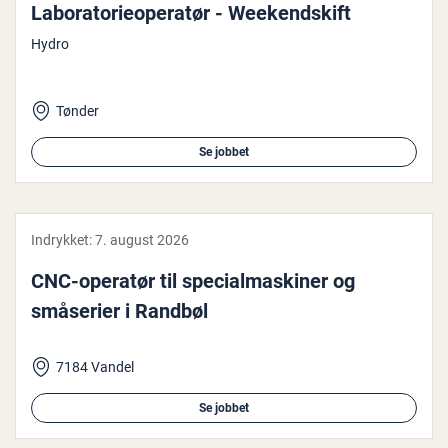
La­bo­ra­to­ri­e­o­pe­ra­tør - We­e­kend­skift
Hydro
Tønder
Se jobbet
Indrykket:
7. august 2026
CNC-operatør til spe­ci­al­ma­ski­ner og
småserier i Randbøl
7184 Vandel
Se jobbet