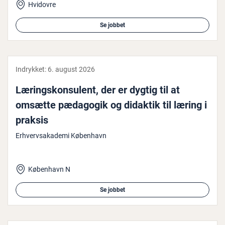
Hvidovre
Se jobbet
Indrykket:
6. august 2026
Læ­rings­kon­su­lent, der er dygtig til at
omsætte pædagogik og didaktik til læring i
praksis
Erhvervsakademi København
København N
Se jobbet