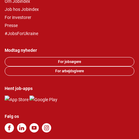
Om Jobindex
Job hos Jobindex
For investorer
Presse
#JobsForUkraine
Modtag nyheder
For jobsøgere
For arbejdsgivere
Hent job-apps
Følg os