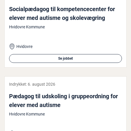
So­ci­al­pæ­da­gog til kom­pe­ten­ce­cen­ter for
elever med autisme og sko­le­væg­ring
Hvidovre Kommune
Hvidovre
Se jobbet
Indrykket:
6. august 2026
Pædagog til udskoling i grup­pe­ord­ning for
elever med autisme
Hvidovre Kommune