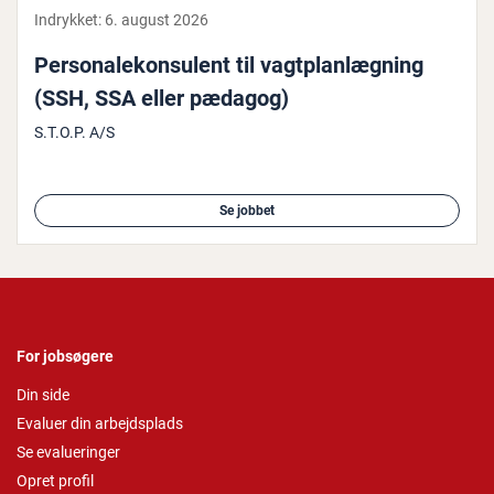
Indrykket:
6. august 2026
Per­so­na­le­kon­su­lent til vagt­plan­læg­ning
(SSH, SSA eller pædagog)
S.T.O.P. A/S
Se jobbet
For jobsøgere
Din side
Evaluer din arbejdsplads
Se evalueringer
Opret profil