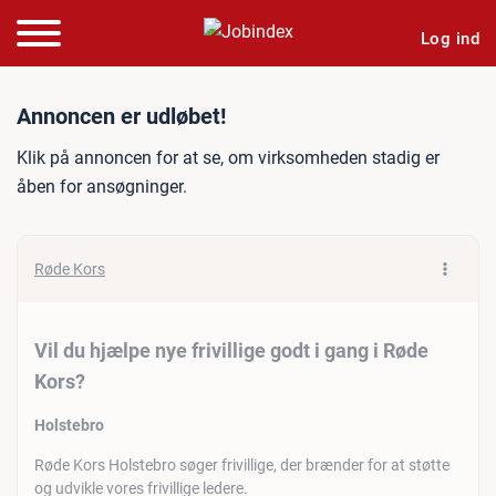
Log ind
Jobannonce: Vil du hjælpe n
Annoncen er udløbet!
Klik på annoncen for at se, om virksomheden stadig er
åben for ansøgninger.
Røde Kors
Vil du hjælpe nye frivillige godt i gang i Røde
Kors?
Holstebro
Røde Kors Holstebro søger frivillige, der brænder for at støtte
og udvikle vores frivillige ledere.