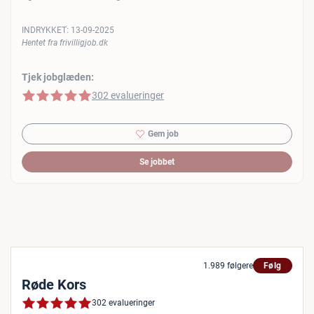
INDRYKKET:
13-09-2025
Hentet fra frivilligjob.dk
Tjek jobglæden:
5 af 5 stjerner
302 evalueringer
Gem job
Se jobbet
1.989 følgere
Følg
Røde Kors
302 evalueringer