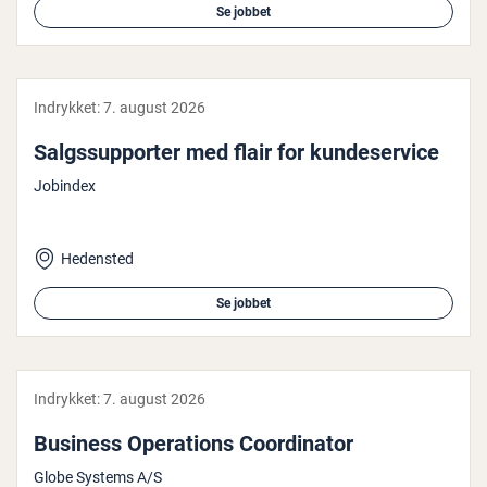
Se jobbet
Indrykket:
7. august 2026
Salgs­sup­por­ter med flair for kun­de­ser­vi­ce
Jobindex
Hedensted
Se jobbet
Indrykket:
7. august 2026
Business Ope­ra­tions Co­or­di­na­tor
Globe Systems A/S