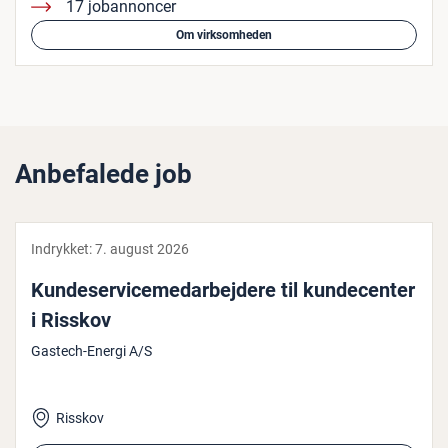
17 jobannoncer
Om virksomheden
Anbefalede job
Indrykket:
7. august 2026
Kun­de­ser­vi­ce­me­d­ar­bej­de­re til kun­de­cen­ter
i Risskov
Gastech-Energi A/S
Risskov