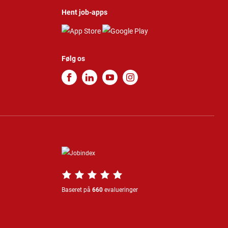
Hent job-apps
Følg os
Baseret på
660
evalueringer