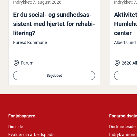
Indrykket:
7. august 2026
Indrykket:
7
Er du social- og sund­heds­as­
Ak­ti­vi­te
si­stent med hjertet for re­ha­bi­
Hum­le­hu
li­te­ring?
cen­ter
Furesø Kommune
Albertslun
Farum
2620 Al
Se jobbet
For jobsøgere
For arbejdsgi
Din side
Din kundeside
Evaluer din arbejdsplads
Indryk annonc