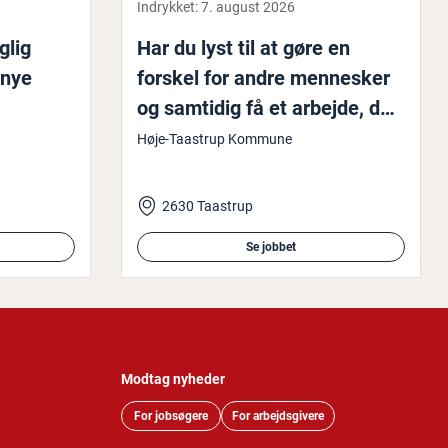
Indrykket:
7. august 2026
glig
Har du lyst til at gøre en
 nye
forskel for andre mennesker
og samtidig få et arbejde, der
giver mening helt ind i
Høje-Taastrup Kommune
maven?
2630 Taastrup
Se jobbet
Modtag nyheder
For jobsøgere
For arbejdsgivere