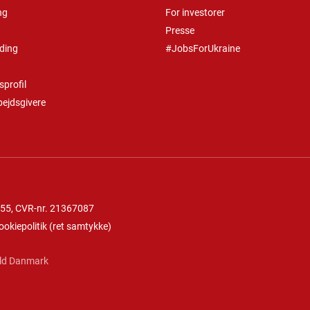
ng
For investorer
Presse
ding
#JobsForUkraine
profil
bejdsgivere
 55
, CVR-nr. 21367087
ookiepolitik
(
ret samtykke
)