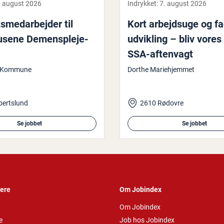
. august 2026
Indrykket:
7. august 2026
ts­me­d­ar­bej­der til
Kort ar­bejds­u­ge og fa
­se­ne De­mens­ple­je­
udvikling – bliv vores
SSA-aftenvagt
d Kommune
Dorthe Mariehjemmet
bertslund
2610 Rødovre
Se jobbet
Se jobbet
vere
Om Jobindex
Om Jobindex
e
Job hos Jobindex