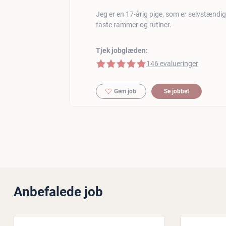
Jeg er en 17-årig pige, som er selvstændig 
faste rammer og rutiner.
Tjek jobglæden:
5 af 5 stjerner
146 evalueringer
Gem job
Se jobbet
Anbefalede job