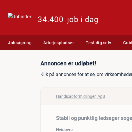
34.400
job i dag
Jobsøgning
Arbejdspladser
Test dig selv
Gui
Jobannonce: Stabil og punk
Annoncen er udløbet!
Klik på annoncen for at se, om virksomheden
Handicapformidlingen ApS
Stabil og punktlig ledsager søge
Hvidovre