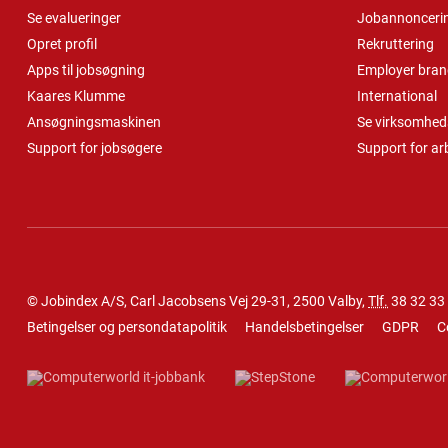
Se evalueringer
Jobannonceri
Opret profil
Rekruttering
Apps til jobsøgning
Employer bran
Kaares Klumme
International
Ansøgningsmaskinen
Se virksomheds
Support for jobsøgere
Support for ar
© Jobindex A/S, Carl Jacobsens Vej 29-31, 2500 Valby,
Tlf.
38 32 33
Betingelser og persondatapolitik
Handelsbetingelser
GDPR
C