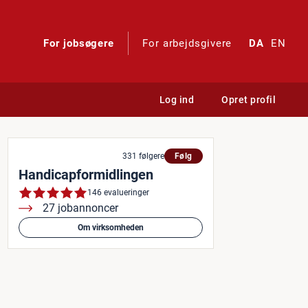
For jobsøgere
For arbejdsgivere
DA
EN
Log ind
Opret profil
 pige på 17 år - Hvidovre
331 følgere
Følg
Handicapformidlingen
146 evalueringer
27 jobannoncer
Om virksomheden