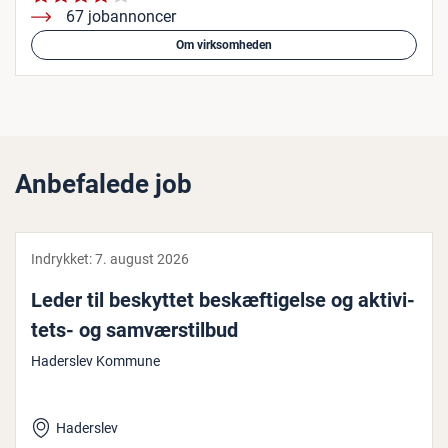
67 jobannoncer
Om virksomheden
Anbefalede job
Indrykket:
7. august 2026
Leder til beskyttet be­skæf­ti­gel­se og ak­ti­vi­
tets- og samvær­stil­bud
Haderslev Kommune
Haderslev