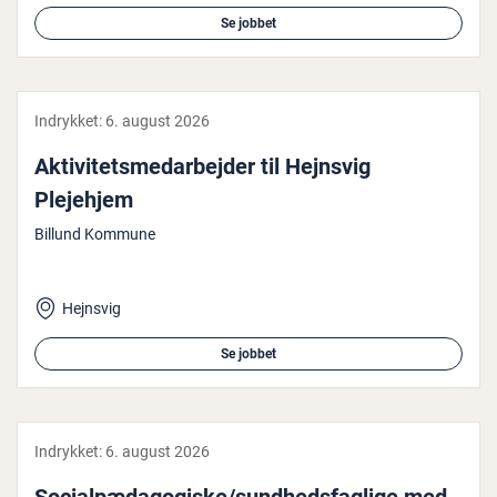
Se jobbet
Indrykket:
6. august 2026
Ak­ti­vi­tets­me­d­ar­bej­der til Hejnsvig
Plejehjem
Billund Kommune
Hejnsvig
Se jobbet
Indrykket:
6. august 2026