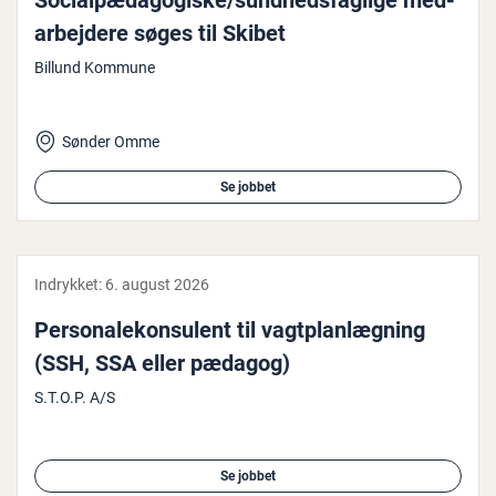
So­ci­al­pæ­da­go­gi­ske/sund­heds­fag­li­ge me­d­
ar­bej­de­re søges til Skibet
Billund Kommune
Sønder Omme
Se jobbet
Indrykket:
6. august 2026
Per­so­na­le­kon­su­lent til vagt­plan­læg­ning
(SSH, SSA eller pædagog)
S.T.O.P. A/S
Se jobbet