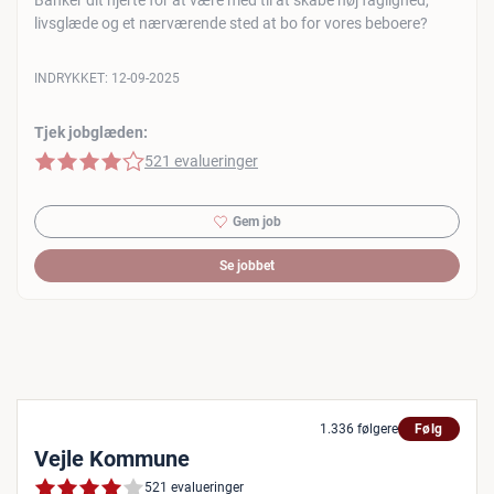
Banker dit hjerte for at være med til at skabe høj faglighed,
livsglæde og et nærværende sted at bo for vores beboere?
INDRYKKET:
12-09-2025
Tjek jobglæden:
4 af 5 stjerner
521 evalueringer
Gem job
Se jobbet
1.336 følgere
Følg
Vejle Kommune
521 evalueringer