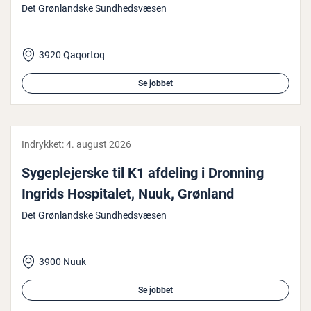
Det Grønlandske Sundhedsvæsen
3920 Qaqortoq
Se jobbet
Indrykket:
4. august 2026
Sy­geple­jer­ske til K1 afdeling i Dronning
Ingrids Ho­spi­ta­let, Nuuk, Grønland
Det Grønlandske Sundhedsvæsen
3900 Nuuk
Se jobbet