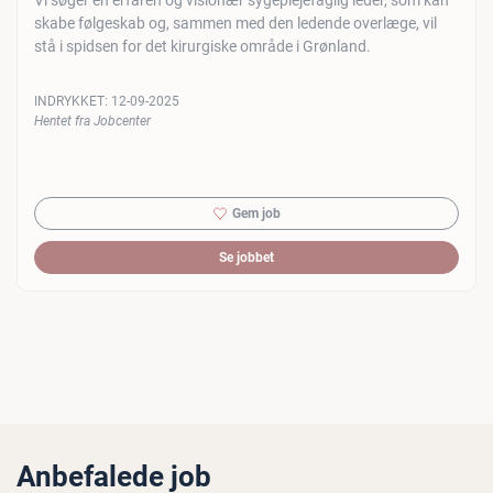
Vi søger en erfaren og visionær sygeplejefaglig leder, som kan
skabe følgeskab og, sammen med den ledende overlæge, vil
stå i spidsen for det kirurgiske område i Grønland.
INDRYKKET:
12-09-2025
Hentet fra Jobcenter
Gem job
Se jobbet
Anbefalede job