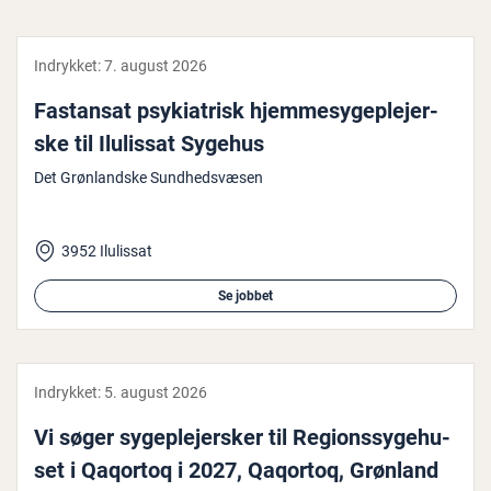
Indrykket:
7. august 2026
Fastansat psy­ki­a­trisk hjem­me­sy­geple­jer­
ske til Ilulissat Sygehus
Det Grønlandske Sundhedsvæsen
3952 Ilulissat
Se jobbet
Indrykket:
5. august 2026
Vi søger sy­geple­jer­sker til Re­gions­sy­ge­hu­
set i Qaqortoq i 2027, Qaqortoq, Grønland