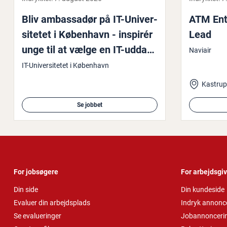
Bliv am­bas­sa­dør på IT-Uni­ver­
ATM En­ter
si­te­tet i København - inspirér
Lead
unge til at vælge en IT-ud­dan­
Naviair
nel­se
IT-Universitetet i København
Se jobbet
For jobsøgere
For arbejdsgi
Din side
Din kundeside
Evaluer din arbejdsplads
Indryk annonc
Se evalueringer
Jobannonceri