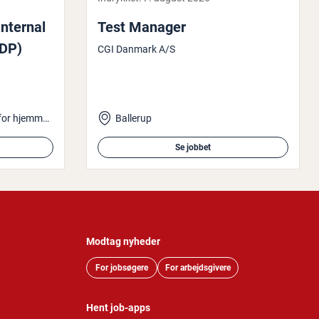
Internal
Test Manager
IDP)
CGI Danmark A/S
København V og mulighed for hjemmearbejde
Ballerup
Se jobbet
Modtag nyheder
For jobsøgere
For arbejdsgivere
Hent job-apps