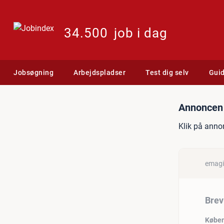
34.500
job i dag
Jobsøgning
Arbejdspladser
Test dig selv
Gui
Jobannonce: Brevudvikler
Annoncen 
Klik på anno
emagi
Brev
Købe