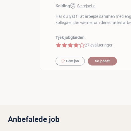
Kolding
Se rejsetid
Har du lyst til at arbejde sammen med eng
kollegaer, der værner om deres fælles arbe
Tjek jobglæden:
4 af 5 stjerner
27 evalueringer
Gem job
Se jobbet
Anbefalede job