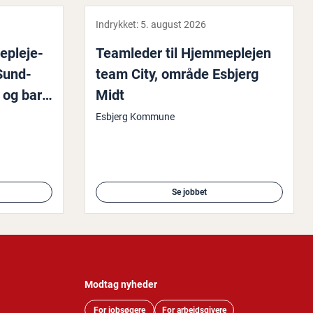
Indrykket:
5. august 2026
geple­je­
Teamleder til Hjem­meplej­en
a Sund­
team City, område Esbjerg
g og bar­
Midt
Esbjerg Kommune
Se jobbet
Modtag nyheder
For jobsøgere
For arbejdsgivere