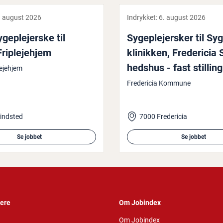
. august 2026
Indrykket:
6. august 2026
­geple­jer­ske til
Sy­geple­jer­sker til Sy­
riple­je­hjem
kli­nik­ken, Fre­de­ri­ci
heds­hus - fast stillin
lejehjem
selsvi­ka­ri­at
Fredericia Kommune
indsted
7000 Fredericia
Se jobbet
Se jobbet
vere
Om Jobindex
Om Jobindex