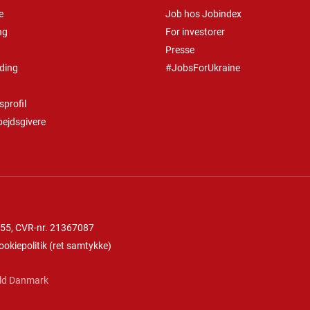
e
Job hos Jobindex
ng
For investorer
Presse
ding
#JobsForUkraine
profil
bejdsgivere
 55
, CVR-nr. 21367087
ookiepolitik
(
ret samtykke
)