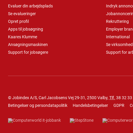
Evaluer din arbejdsplads
Indryk annonc
Se evalueringer
Jobannonceri
Opret profil
Rekruttering
Apps til jobsøgning
Employer bran
Kaares Klumme
International
Ansøgningsmaskinen
Se virksomheds
Support for jobsøgere
Support for ar
© Jobindex A/S, Carl Jacobsens Vej 29-31, 2500 Valby,
Tlf.
38 32 33
Betingelser og persondatapolitik
Handelsbetingelser
GDPR
C