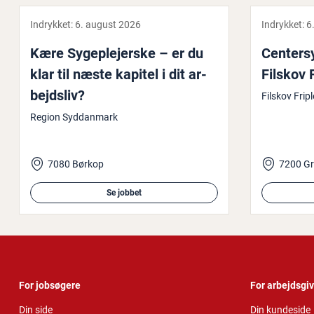
Indrykket:
6. august 2026
Indrykket:
6
Kære Sy­geple­jer­ske – er du
Cen­ter­sy
klar til næste kapitel i dit ar­
Filskov F
bejds­liv?
Filskov Frip
Region Syddanmark
7080 Børkop
7200 Gr
Se jobbet
For jobsøgere
For arbejdsgi
Din side
Din kundeside