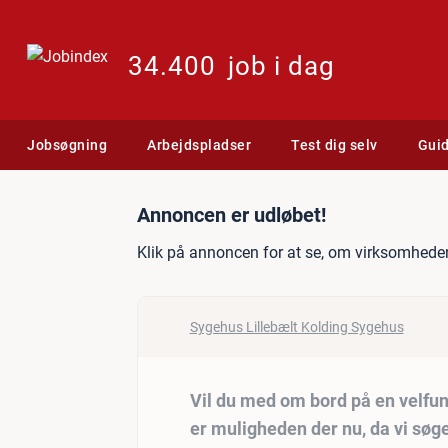
34.400
job i dag
Jobsøgning
Arbejdspladser
Test dig selv
Gui
Jobannonce: Vil du med om
Annoncen er udløbet!
Klik på annoncen for at se, om virksomheden
Sygehus Lillebælt Kolding Sygehus
Vil du med om bord på en velfu
er muligheden der nu, da vi søg