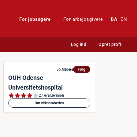
For jobsøgere
For arbejdsgivere
DA
EN
Log ind
Opret profil
edicinsk afdeling, så er mu
36 følgere
Følg
OUH Odense
Universitetshospital
27 evalueringer
Om virksomheden