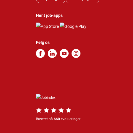
Hent job-apps
Følg os
Baseret på
660
evalueringer