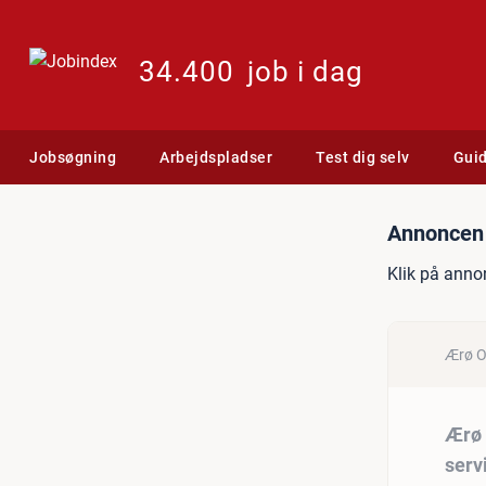
34.400
job i dag
Jobsøgning
Arbejdspladser
Test dig selv
Gui
Jobannonce: Ærø Optik Mar
Annoncen 
Klik på anno
Ærø O
Ærø 
serv