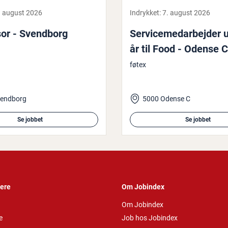
. august 2026
Indrykket:
7. august 2026
isor - Svendborg
Ser­vi­ce­me­d­ar­bej­der
år til Food - Odense C
føtex
vendborg
5000 Odense C
Se jobbet
Se jobbet
vere
Om Jobindex
Om Jobindex
e
Job hos Jobindex