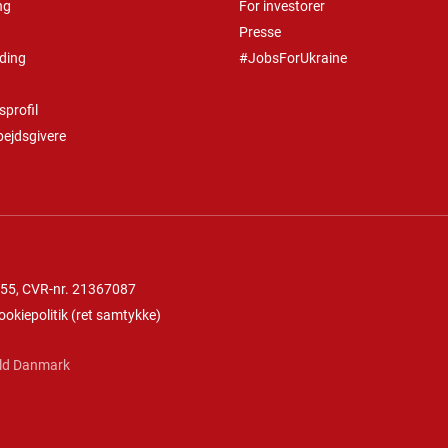
ng
For investorer
Presse
ding
#JobsForUkraine
profil
bejdsgivere
 55
, CVR-nr. 21367087
ookiepolitik
(
ret samtykke
)