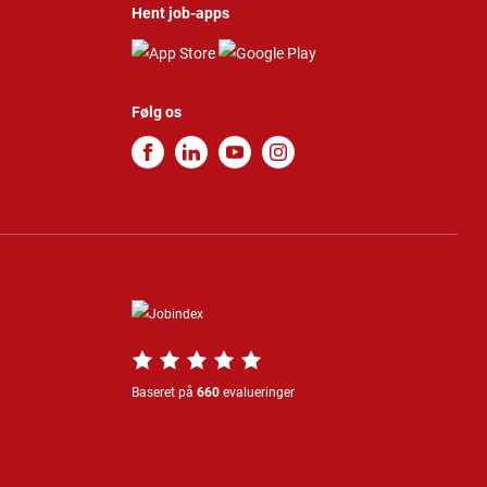
Hent job-apps
Følg os
Baseret på
660
evalueringer