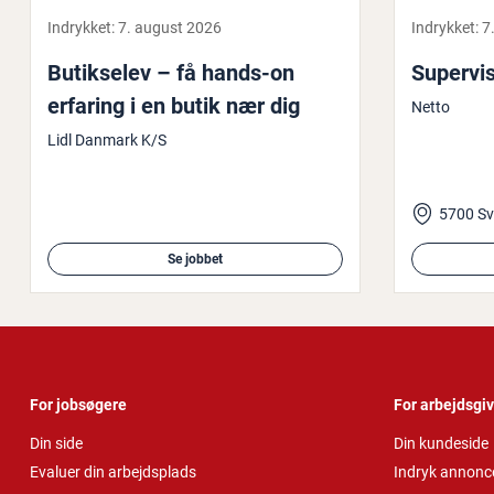
Indrykket:
7. august 2026
Indrykket:
7
Bu­tik­se­lev – få hands-on
Su­per­v
erfaring i en butik nær dig
Netto
Lidl Danmark K/S
5700 S
Se jobbet
For jobsøgere
For arbejdsgi
Din side
Din kundeside
Evaluer din arbejdsplads
Indryk annonc