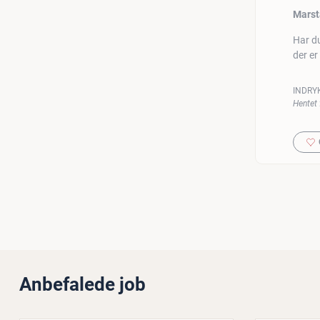
Marst
Har du
der er
INDRY
Hentet 
Anbefalede job