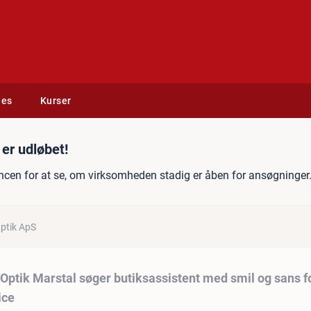
des
Kurser
stal søger butiksassistent
er udløbet!
ncen for at se, om virksomheden stadig er åben for ansøgninger
ptik ApS
Optik Marstal søger butiksassistent med smil og sans f
ice