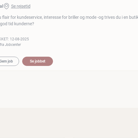
al
Se rejsetid
 flair for kundeservice, interesse for briller og mode -og trives du i en buti
 god tid kunderne?
KKET:
12-08-2025
fra Jobcenter
Gem job
Se jobbet