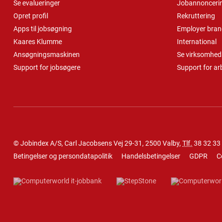
Se evalueringer
Jobannonceri
Opret profil
Rekruttering
Apps til jobsøgning
Employer bran
Kaares Klumme
International
Ansøgningsmaskinen
Se virksomheds
Support for jobsøgere
Support for ar
© Jobindex A/S, Carl Jacobsens Vej 29-31, 2500 Valby,
Tlf.
38 32 33
Betingelser og persondatapolitik
Handelsbetingelser
GDPR
C