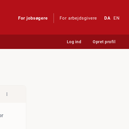
For jobsøgere
For arbejdsgivere
DA
EN
Log ind
Opret profil
 med smil og sans for servi
.
or