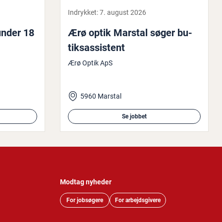
Indrykket:
7. august 2026
 under 18
Ærø optik Marstal søger bu­
tiksas­si­stent
Ærø Optik ApS
5960 Marstal
Se jobbet
Modtag nyheder
For jobsøgere
For arbejdsgivere