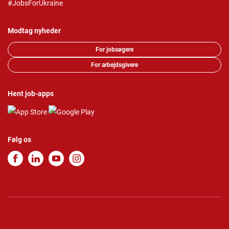
#JobsForUkraine
Modtag nyheder
For jobsøgere
For arbejdsgivere
Hent job-apps
Følg os