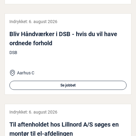
Indrykket:
6. august 2026
Bliv Hånd­vær­ker i DSB - hvis du vil have
ordnede forhold
DSB
Aarhus C
Se jobbet
Indrykket:
6. august 2026
Til af­ten­hol­det hos Lillnord A/S søges en
montør til el-af­de­lin­gen