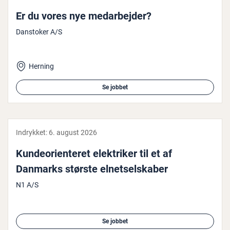
Er du vores nye me­d­ar­bej­der?
Danstoker A/S
Herning
Se jobbet
Indrykket:
6. august 2026
Kun­de­o­ri­en­te­ret elek­tri­ker til et af
Danmarks største el­net­sel­ska­ber
N1 A/S
Se jobbet