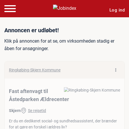
Log ind
Jobannonce: Fast aftenvag
Annoncen er udløbet!
Klik på annoncen for at se, om virksomheden stadig er
åben for ansøgninger.
Ringkøbing-Skjern Kommune
Fast aftenvagt til
Åstedparken Ældrecenter
Skjern
Se rejsetid
Er du en dedikeret social- og sundhedsassistent, der brænder
for at gøre en forskel i ældres liv?