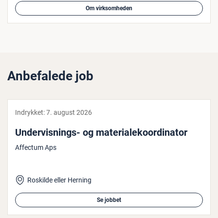
Om virksomheden
Anbefalede job
Indrykket:
7. august 2026
Un­der­vis­nings- og ma­te­ri­a­le­ko­or­di­na­tor
Affectum Aps
Roskilde eller Herning
Se jobbet