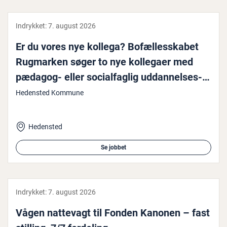
Indrykket:
7. august 2026
Er du vores nye kollega? Bo­fæl­les­ska­bet
Rugmarken søger to nye kollegaer med
pædagog- eller so­ci­al­fag­lig ud­dan­nel­ses­
bag­grund
Hedensted Kommune
Hedensted
Se jobbet
Indrykket:
7. august 2026
Vågen nattevagt til Fonden Kanonen – fast