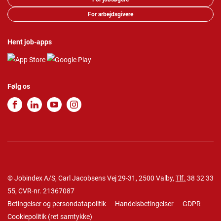
For arbejdsgivere
Hent job-apps
Følg os
© Jobindex A/S, Carl Jacobsens Vej 29-31, 2500 Valby,
Tlf.
38 32 33
55
, CVR-nr. 21367087
Betingelser og persondatapolitik
Handelsbetingelser
GDPR
Cookiepolitik
(
ret samtykke
)