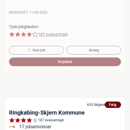
INDRYKKET:
11-08-2025
Tjek jobglæden:
4 af 5 stjerner
187 evalueringer
Gem job
Ansøg
Se jobbet
655 følgere
Følg
Ringkøbing-Skjern Kommune
187 evalueringer
17 jobannoncer