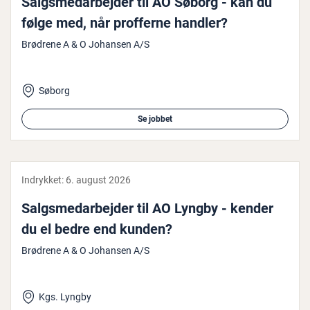
Salgs­me­d­ar­bej­der til AO Søborg - kan du
følge med, når profferne handler?
Brødrene A & O Johansen A/S
Søborg
Se jobbet
Indrykket:
6. august 2026
Salgs­me­d­ar­bej­der til AO Lyngby - kender
du el bedre end kunden?
Brødrene A & O Johansen A/S
Kgs. Lyngby