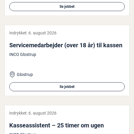
Se jobbet
Indrykket:
6. august 2026
Ser­vi­ce­me­d­ar­bej­der (over 18 år) til kassen
INCO Glostrup
Glostrup
Se jobbet
Indrykket:
6. august 2026
Kas­seas­si­stent – 25 timer om ugen