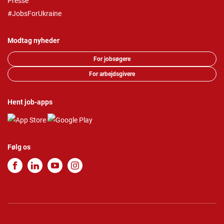
Presse
#JobsForUkraine
Modtag nyheder
For jobsøgere
For arbejdsgivere
Hent job-apps
Følg os