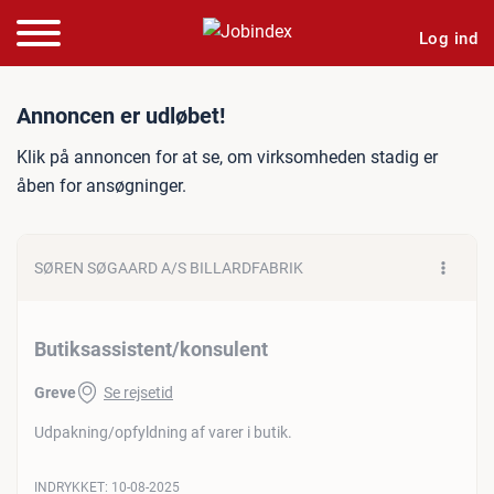
Log ind
Jobannonce: Butiksassiste
Annoncen er udløbet!
Klik på annoncen for at se, om virksomheden stadig er
åben for ansøgninger.
SØREN SØGAARD A/S BILLARDFABRIK
Butiksassistent/konsulent
Greve
Se rejsetid
Udpakning/opfyldning af varer i butik.
INDRYKKET:
10-08-2025