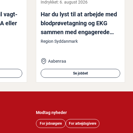
Indrykket:
6. august 2026
il vagt­
Har du lyst til at arbejde med
A eller
blod­prø­ve­tag­ning og EKG
sammen med en­ga­ge­re­de
kolleger?
Region Syddanmark
Aabenraa
Se jobbet
Modtag nyheder
For jobsøgere
For arbejdsgivere