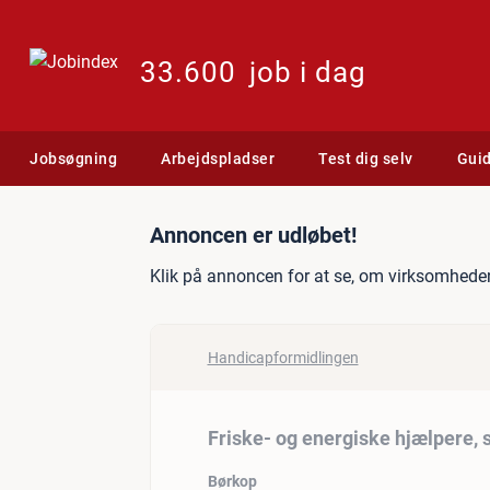
33.600
job i dag
Jobsøgning
Arbejdspladser
Test dig selv
Gui
Jobannonce: Friske- og e
Annoncen er udløbet!
Klik på annoncen for at se, om virksomheden
Handicapformidlingen
Friske- og energiske hjælpere,
Børkop