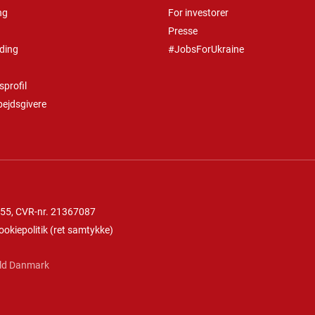
ng
For investorer
Presse
ding
#JobsForUkraine
profil
bejdsgivere
 55
, CVR-nr. 21367087
ookiepolitik
(
ret samtykke
)