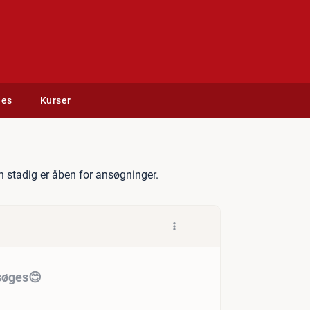
des
Kurser
nergiske hjælpere, søges😊
 stadig er åben for ansøgninger.
 søges😊