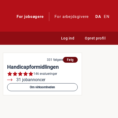
For jobsøgere
For arbejdsgivere
DA
EN
Log ind
Opret profil
331 følgere
Følg
Handicapformidlingen
146 evalueringer
31 jobannoncer
Om virksomheden