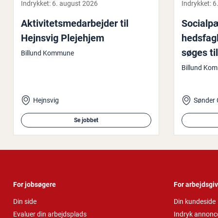
Indrykket:
6. august 2026
Indrykket:
6
Ak­ti­vi­tets­me­d­ar­bej­der til
So­ci­al­
Hejnsvig Plejehjem
heds­fag­l
søges ti
Billund Kommune
Billund Ko
Hejnsvig
Sønder
Se jobbet
For jobsøgere
For arbejdsgi
Din side
Din kundeside
Evaluer din arbejdsplads
Indryk annonc