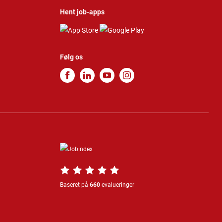
Hent job-apps
Følg os
Baseret på
660
evalueringer