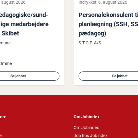
. august 2026
Indrykket:
6. august 2026
pæ­da­go­gi­ske/sund­
Per­so­na­le­kon­su­lent t
i­ge me­d­ar­bej­de­re
plan­læg­ning (SSH, SS
l Skibet
pædagog)
mmune
S.T.O.P. A/S
 Omme
Se jobbet
Se jobbet
vere
Om Jobindex
Om Jobindex
e
Job hos Jobindex