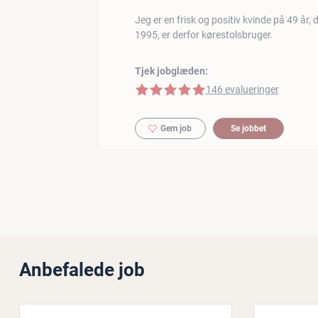
Jeg er en frisk og positiv kvinde på 49 år, d
1995, er derfor kørestolsbruger.
Tjek jobglæden:
5 af 5 stjerner
146 evalueringer
Gem job
Se jobbet
Anbefalede job