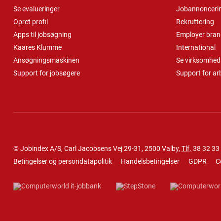
Se evalueringer
Jobannonceri
Opret profil
Rekruttering
Apps til jobsøgning
Employer bran
Kaares Klumme
International
Ansøgningsmaskinen
Se virksomheds
Support for jobsøgere
Support for ar
© Jobindex A/S, Carl Jacobsens Vej 29-31, 2500 Valby,
Tlf.
38 32 33
Betingelser og persondatapolitik
Handelsbetingelser
GDPR
C