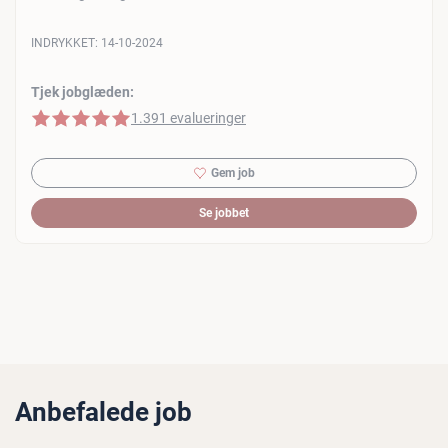
INDRYKKET:
14-10-2024
Tjek jobglæden:
5 af 5 stjerner
1.391 evalueringer
Gem job
Se jobbet
Anbefalede job