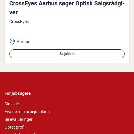
CrossEyes Aarhus søger Optisk Salgs­rå­d­gi­
ver
CrossEyes
Aarhus
Se jobbet
For jobsøgere
Din side
Evaluer din arbejdsplads
Se evalueringer
Opret profil