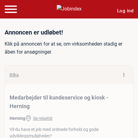
Log ind
Jobannonce: Medarbejder t
Annoncen er udløbet!
Klik på annoncen for at se, om virksomheden stadig er
åben for ansøgninger.
Bilka
Medarbejder til kundeservice og kiosk -
Herning
Herning
Se rejsetid
Vil du have et job med ordnede forhold og gode
udviklingsmuligheder?