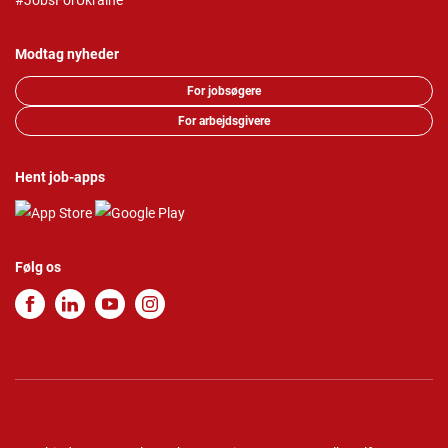
#JobsForUkraine
Modtag nyheder
For jobsøgere
For arbejdsgivere
Hent job-apps
Følg os