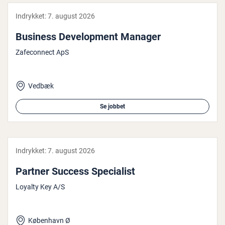
Indrykket:
7. august 2026
Business De­ve­l­op­ment Manager
Zafeconnect ApS
Vedbæk
Se jobbet
Indrykket:
7. august 2026
Partner Success Spe­ci­a­list
Loyalty Key A/S
København Ø