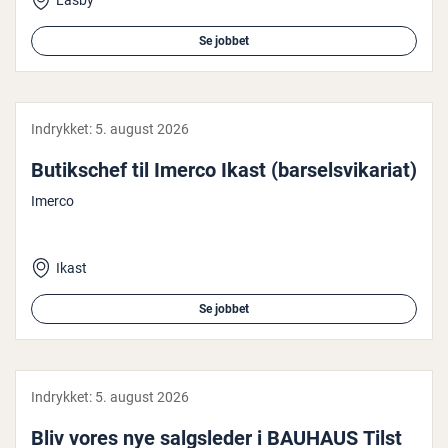
Låsby
Se jobbet
Indrykket:
5. august 2026
Bu­tiks­chef til Imerco Ikast (bar­selsvi­ka­ri­at)
Imerco
Ikast
Se jobbet
Indrykket:
5. august 2026
Bliv vores nye salgs­le­der i BAUHAUS Tilst