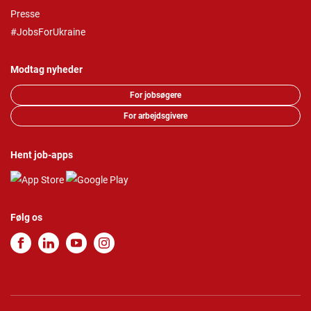
Presse
#JobsForUkraine
Modtag nyheder
For jobsøgere
For arbejdsgivere
Hent job-apps
Følg os