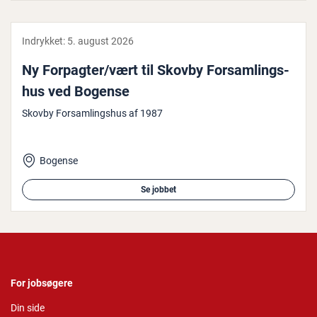
Indrykket:
5. august 2026
Ny Forpagter/vært til Skovby For­sam­lings­
hus ved Bogense
Skovby Forsamlingshus af 1987
Bogense
Se jobbet
For jobsøgere
Din side