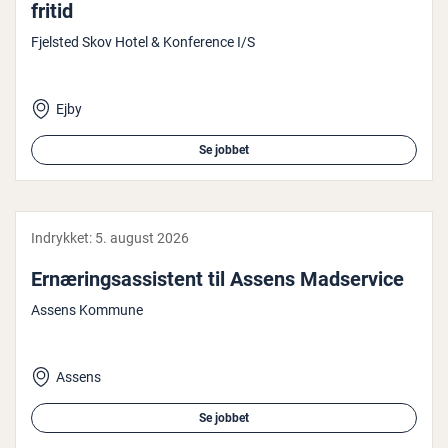
fritid
Fjelsted Skov Hotel & Konference I/S
Ejby
Se jobbet
Indrykket:
5. august 2026
Er­næ­rings­as­si­stent til Assens Mad­ser­vi­ce
Assens Kommune
Assens
Se jobbet