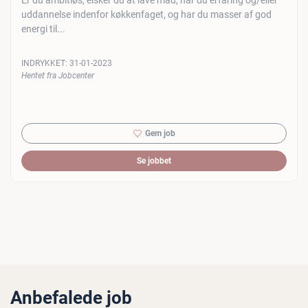
Er du ambitiøs, elsker du at lave mad, har du erfaring og/eller
uddannelse indenfor køkkenfaget, og har du masser af god
energi til...
INDRYKKET:
31-01-2023
Hentet fra Jobcenter
Gem job
Se jobbet
Anbefalede job