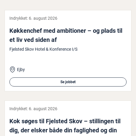
Indrykket:
6. august 2026
Køk­ken­chef med am­bi­tio­ner – og plads til
et liv ved siden af
Fjelsted Skov Hotel & Konference I/S
Ejby
Se jobbet
Indrykket:
6. august 2026
Kok søges til Fjelsted Skov – stil­lin­gen til
dig, der elsker både din faglighed og din