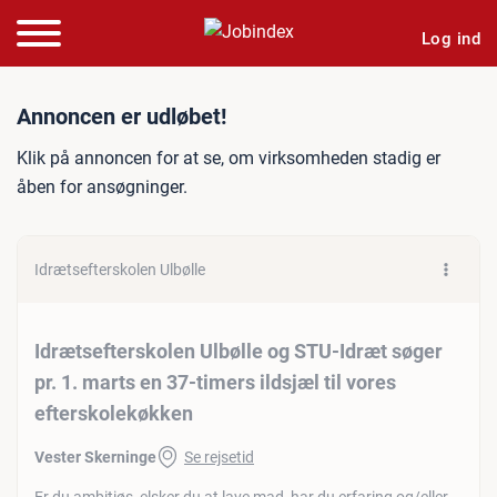
Log ind
Jobannonce: Idrætseftersko
Annoncen er udløbet!
Klik på annoncen for at se, om virksomheden stadig er
åben for ansøgninger.
Idrætsefterskolen Ulbølle
Idrætsefterskolen Ulbølle og STU-Idræt søger
pr. 1. marts en 37-timers ildsjæl til vores
efterskolekøkken
Vester Skerninge
Se rejsetid