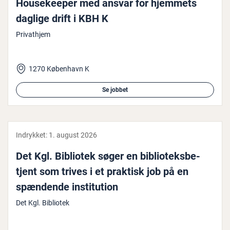
Hou­se­ke­e­per med ansvar for hjemmets
daglige drift i KBH K
Privathjem
1270 København K
Se jobbet
Indrykket:
1. august 2026
Det Kgl. Bibliotek søger en bi­bli­o­teks­be­
tjent som trives i et praktisk job på en
spændende in­sti­tu­tion
Det Kgl. Bibliotek