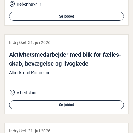
København K
Se jobbet
Indrykket:
31. juli 2026
Ak­ti­vi­tets­me­d­ar­bej­der med blik for fæl­les­
skab, bevægelse og livsglæde
Albertslund Kommune
Albertslund
Se jobbet
Indrykket:
31. juli 2026