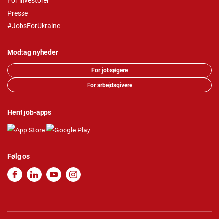
For investorer
Presse
#JobsForUkraine
Modtag nyheder
For jobsøgere
For arbejdsgivere
Hent job-apps
Følg os