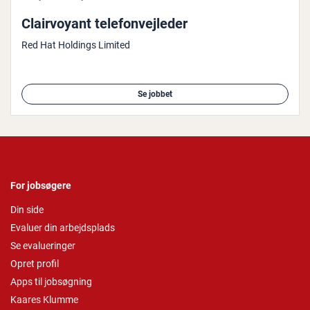
Clair­voy­ant te­le­fon­vej­le­der
Red Hat Holdings Limited
Se jobbet
For jobsøgere
Din side
Evaluer din arbejdsplads
Se evalueringer
Opret profil
Apps til jobsøgning
Kaares Klumme