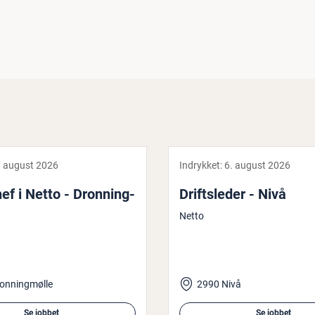
. august 2026
Indrykket:
6. august 2026
hef i Netto - Dron­ning­
Drifts­le­der - Nivå
Netto
onningmølle
2990 Nivå
Se jobbet
Se jobbet