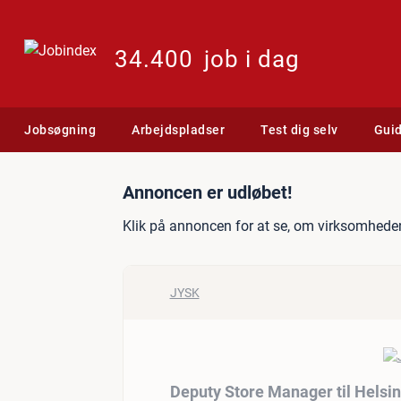
34.400
job i dag
Jobsøgning
Arbejdspladser
Test dig selv
Gui
Jobannonce: Deputy Store
Annoncen er udløbet!
Klik på annoncen for at se, om virksomheden
JYSK
Deputy Store Manager til Helsi