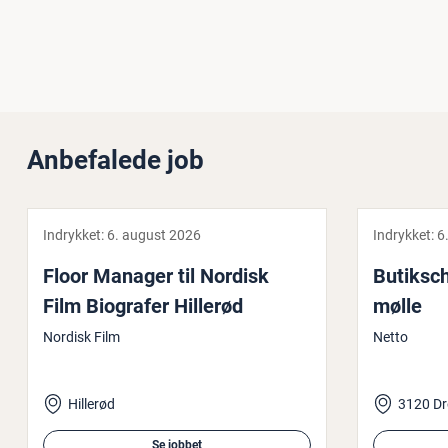
Anbefalede job
Indrykket:
6. august 2026
Indrykket:
6
Floor Manager til Nordisk
Bu­tiks­c
Film Biografer Hillerød
møl­le
Nordisk Film
Netto
Hillerød
3120 Dr
Se jobbet