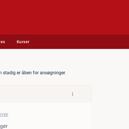
des
Kurser
 Manager til Helsingør
 stadig er åben for ansøgninger.
ngør