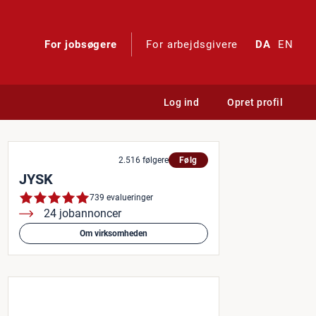
For jobsøgere
For arbejdsgivere
DA
EN
Log ind
Opret profil
2.516 følgere
Følg
JYSK
739 evalueringer
24 jobannoncer
Om virksomheden