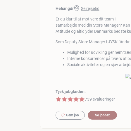
Helsingør
Se rejsetid
Er du klar til at motivere dit team i
samarbejde med din Store Manager? Kan du
Attitude og altid yder Danmarks bedste k
Som Deputy Store Manager i JYSK får du:
Mulighed for udvikling gennem træn
Interne konkurrencer på tværs af bu
Sociale aktiviteter og en sjov arbej
Tjek jobglæden:
5 af 5 stjerner
739 evalueringer
Gem job
Se jobbet