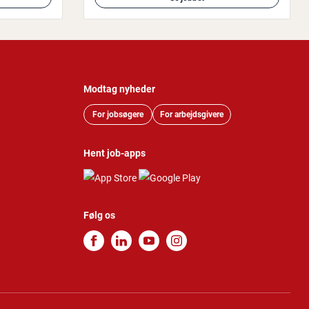
Modtag nyheder
For jobsøgere
For arbejdsgivere
Hent job-apps
Følg os