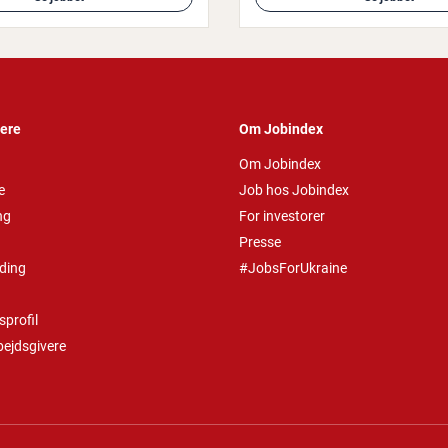
vere
Om Jobindex
Om Jobindex
e
Job hos Jobindex
ng
For investorer
Presse
ding
#JobsForUkraine
profil
bejdsgivere