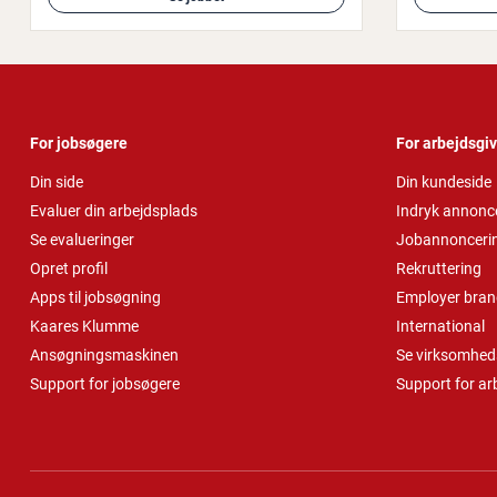
For jobsøgere
For arbejdsgi
Din side
Din kundeside
Evaluer din arbejdsplads
Indryk annonc
Se evalueringer
Jobannonceri
Opret profil
Rekruttering
Apps til jobsøgning
Employer bran
Kaares Klumme
International
Ansøgningsmaskinen
Se virksomheds
Support for jobsøgere
Support for ar