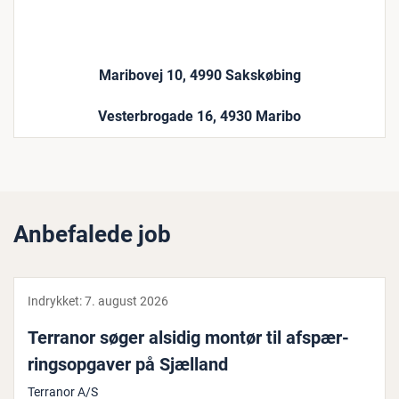
Maribovej 10, 4990 Sakskøbing
Vesterbrogade 16, 4930 Maribo
Anbefalede job
Indrykket:
7. august 2026
Terranor søger alsidig montør til af­spær­
rings­op­ga­ver på Sjælland
Terranor A/S