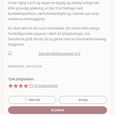
Vi har rigtig travlt og søger en dygtig og alsidig kollega der,
efter grundig oplæring, er klar til at bidrage med
kundeekspedition, værkstedsarbejde og i kørslen på vores
moderne stenhuggerier.
Du skal være et all-round menneske, der trives med mange
forskelligartede opgaver i løbet af arbejdsdagen, har
hænderne godt skruet på og gerne med en håndværksmæssig
baggrund.
INDRYKKET:
28-05-2026
Tjek jobglæden:
4 af 5 stjerner
25 evalueringer
Gem job
Ansøg
Se jobbet