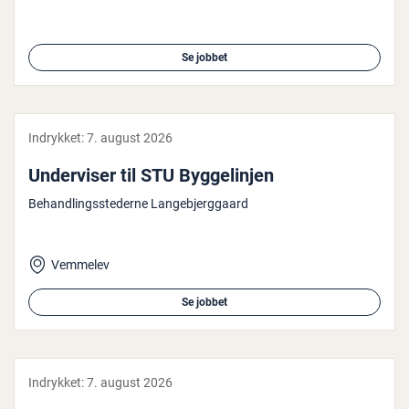
Se jobbet
Indrykket:
7. august 2026
Un­der­vi­ser til STU Byg­ge­linj­en
Behandlingsstederne Langebjerggaard
Vemmelev
Se jobbet
Indrykket:
7. august 2026