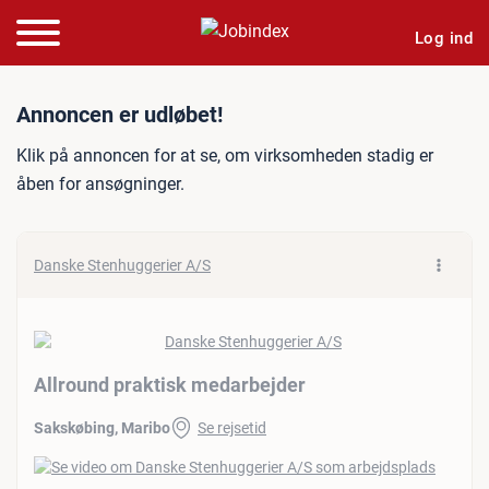
Log ind
Jobannonce: Allround prak
Annoncen er udløbet!
Klik på annoncen for at se, om virksomheden stadig er
åben for ansøgninger.
Danske Stenhuggerier A/S
Allround praktisk medarbejder
Sakskøbing, Maribo
Se rejsetid