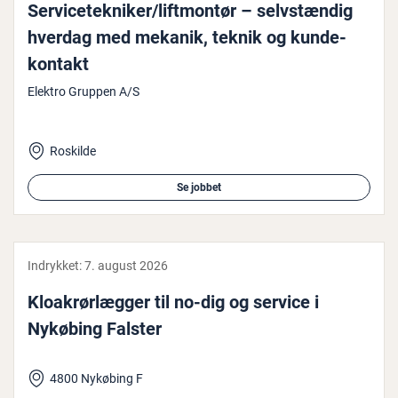
Ser­vi­ce­tek­ni­ker/lift­montør – selv­stæn­dig
hverdag med mekanik, teknik og kun­de­
kon­takt
Elektro Gruppen A/S
Roskilde
Se jobbet
Indrykket:
7. august 2026
Klo­a­k­rør­læg­ger til no-dig og service i
Nykøbing Falster
4800 Nykøbing F