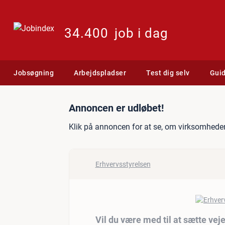
34.400
job i dag
Jobsøgning
Arbejdspladser
Test dig selv
Gui
Jobannonce: Vil du være me
Annoncen er udløbet!
Klik på annoncen for at se, om virksomheden
Erhvervsstyrelsen
Vil du være med til at sætte vej