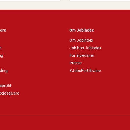
vere
Om Jobindex
Om Jobindex
e
Job hos Jobindex
ng
For investorer
Presse
ding
#JobsForUkraine
profil
bejdsgivere