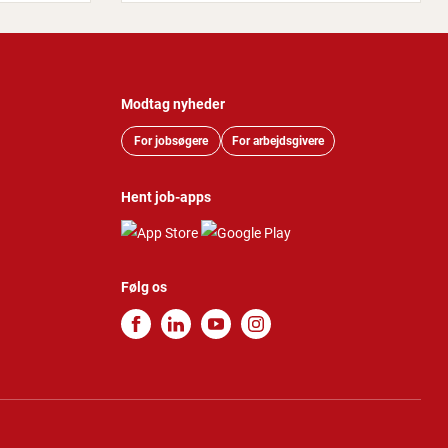
Modtag nyheder
For jobsøgere
For arbejdsgivere
Hent job-apps
Følg os