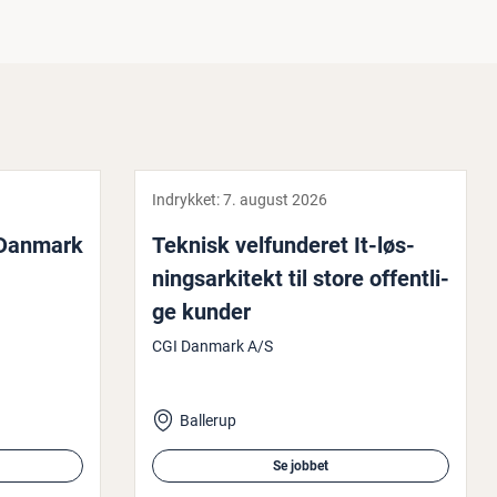
Indrykket:
7. august 2026
 Danmark
Teknisk vel­fun­de­ret It-løs­
nings­ar­ki­tekt til store of­fent­li­
ge kunder
CGI Danmark A/S
Ballerup
Se jobbet