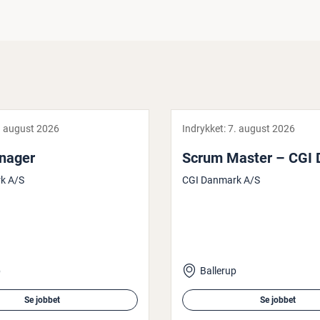
. august 2026
Indrykket:
7. august 2026
nager
Scrum Master – CGI
k A/S
CGI Danmark A/S
p
Ballerup
Se jobbet
Se jobbet