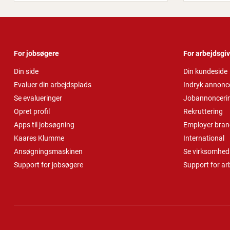
For jobsøgere
For arbejdsgi
Din side
Din kundeside
Evaluer din arbejdsplads
Indryk annonc
Se evalueringer
Jobannonceri
Opret profil
Rekruttering
Apps til jobsøgning
Employer bran
Kaares Klumme
International
Ansøgningsmaskinen
Se virksomheds
Support for jobsøgere
Support for ar