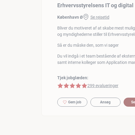
Erhvervsstyrelsens IT og digita
København Ø
Se rejsetid
Bliver du motiveret af at skabe mest mulig
og myndighederne stiller til Erhvervsstyre
Så er du måske den, som vi søger
Du vil indgå i et team bestående af ekster
samt interne kolleger som Application man
Tjek jobglæden:
5 af 5 stjerner
299 evalueringer
Gem job
Ansøg
Se