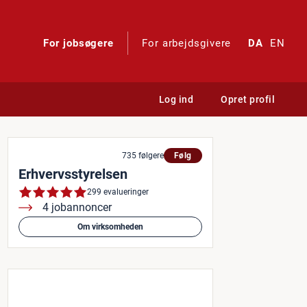
For jobsøgere
For arbejdsgivere
DA
EN
Log ind
Opret profil
 agil udviklingsteam? Erhver
735 følgere
Følg
Erhvervsstyrelsen
299 evalueringer
4 jobannoncer
Om virksomheden