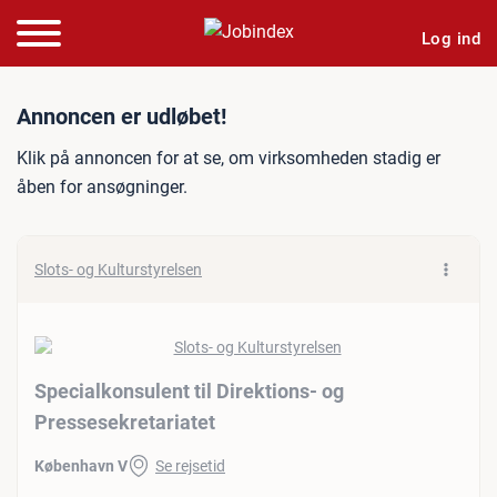
Log ind
Jobannonce: Specialkonsule
Annoncen er udløbet!
Klik på annoncen for at se, om virksomheden stadig er
åben for ansøgninger.
Slots- og Kulturstyrelsen
Specialkonsulent til Direktions- og
Pressesekretariatet
København V
Se rejsetid