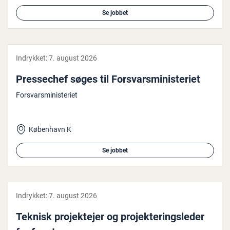
Se jobbet
Indrykket:
7. august 2026
Pres­se­chef søges til For­svars­mi­ni­ste­ri­et
Forsvarsministeriet
København K
Se jobbet
Indrykket:
7. august 2026
Teknisk pro­jek­te­jer og pro­jek­te­rings­le­der