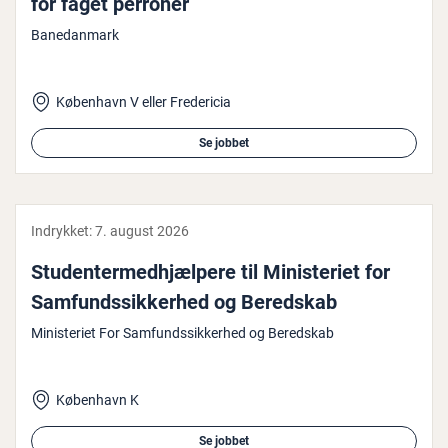
for faget perroner
Banedanmark
København V eller Fredericia
Se jobbet
Indrykket:
7. august 2026
Stu­den­ter­med­hjæl­pe­re til Mi­ni­ste­ri­et for
Sam­funds­sik­ker­hed og Beredskab
Ministeriet For Samfundssikkerhed og Beredskab
København K
Se jobbet