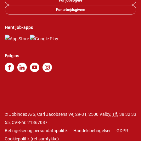
For jobsøgere
For arbejdsgivere
Hent job-apps
Følg os
© Jobindex A/S, Carl Jacobsens Vej 29-31, 2500 Valby,
Tlf.
38 32 33
55
, CVR-nr. 21367087
Betingelser og persondatapolitik
Handelsbetingelser
GDPR
Cookiepolitik
(
ret samtykke
)