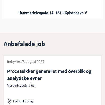
Hammerichsgade 14, 1611 København V
Anbefalede job
Indrykket:
7. august 2026
Pro­ces­sik­ker ge­ne­ra­list med overblik og
ana­ly­ti­ske evner
Vurderingsstyrelsen
Frederiksberg