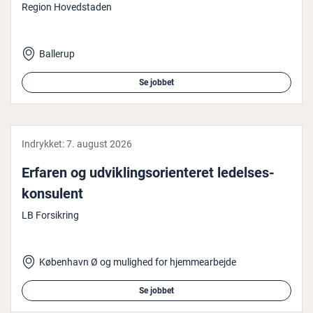
Region Hovedstaden
Ballerup
Se jobbet
Indrykket:
7. august 2026
Erfaren og ud­vik­lings­o­ri­en­te­ret le­del­ses­
kon­su­lent
LB Forsikring
København Ø og mulighed for hjemmearbejde
Se jobbet