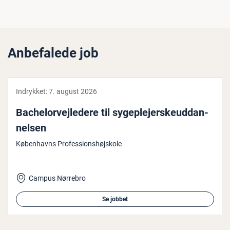
Anbefalede job
Indrykket:
7. august 2026
Ba­chel­or­vej­le­de­re til sy­geple­jer­skeud­dan­
nel­sen
Københavns Professionshøjskole
Campus Nørrebro
Se jobbet