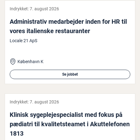
Indrykket:
7. august 2026
Ad­mi­ni­stra­tiv me­d­ar­bej­der inden for HR til
vores ita­li­en­ske re­stau­ran­ter
Locale 21 ApS
København K
Se jobbet
Indrykket:
7. august 2026
Klinisk sy­geple­je­spe­ci­a­list med fokus på
pædiatri til kva­li­tet­stea­met i Akut­te­le­fo­nen
1813