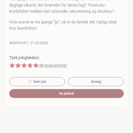
dygtige vikarer, der brænder for deres fag? Trives du i
krydsfeltet mellem det rationelle, rekruttering og struktur?
Hvis svaret er tre gange ”ja”, så er du landet det rigtige sted
hos SundVikar!
INDRYKKET:
21-05-2026
Tjek jobglæden:
5 af 5 stjerner
48 evalueringer
Gem job
Ansøg
Se jobbet