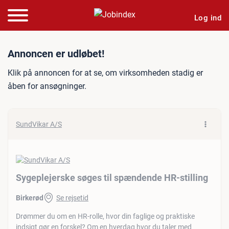
Log ind
Jobannonce: Sygeplejerske
Annoncen er udløbet!
Klik på annoncen for at se, om virksomheden stadig er
åben for ansøgninger.
SundVikar A/S
Sygeplejerske søges til spændende HR-stilling
Birkerød
Se rejsetid
Drømmer du om en HR-rolle, hvor din faglige og praktiske
indsigt gør en forskel? Om en hverdag hvor du taler med