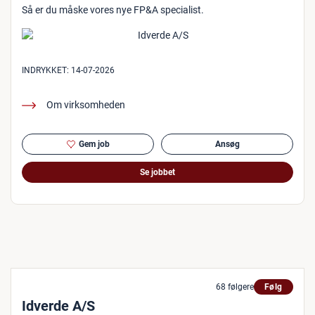
Så er du måske vores nye FP&A specialist.
INDRYKKET:
14-07-2026
Om virksomheden
Gem job
Ansøg
Se jobbet
68 følgere
Følg
Idverde A/S