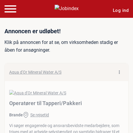
Log ind
Jobannonce: Operatører til
Annoncen er udløbet!
Klik på annoncen for at se, om virksomheden stadig er
åben for ansøgninger.
Aqua d'Or Mineral Water A/S
Operatører til Tapperi/​Pakkeri
Brande
Se rejsetid
Vi søger engagerede og ansvarsbevidste medarbejdere, som
trives med at arbejde selvstændigt og samtidig bidrager til et