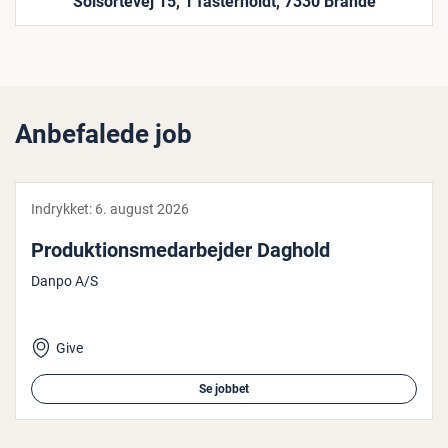
Solsortevej 15, 1 fasterholdt, 7330 Brande
Anbefalede job
Indrykket:
6. august 2026
Pro­duk­tions­me­d­ar­bej­der Daghold
Danpo A/S
Give
Se jobbet