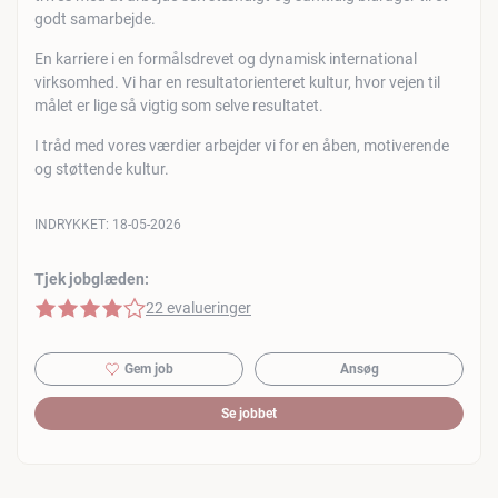
godt samarbejde.
En karriere i en formålsdrevet og dynamisk international
virksomhed. Vi har en resultatorienteret kultur, hvor vejen til
målet er lige så vigtig som selve resultatet.
I tråd med vores værdier arbejder vi for en åben, motiverende
og støttende kultur.
INDRYKKET:
18-05-2026
Tjek jobglæden:
4 af 5 stjerner
22 evalueringer
Gem job
Ansøg
Se jobbet