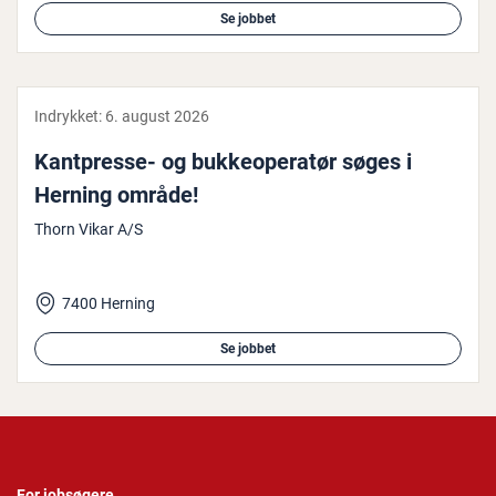
Se jobbet
Indrykket:
6. august 2026
Kant­pres­se- og buk­ke­o­pe­ra­tør søges i
Herning område!
Thorn Vikar A/S
7400 Herning
Se jobbet
For jobsøgere