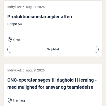
Indrykket:
6. august 2026
Pro­duk­tions­me­d­ar­bej­der aften
Danpo A/S
Give
Se jobbet
Indrykket:
6. august 2026
CNC-operatør søges til daghold i Herning -
med mulighed for ansvar og team­le­del­se
Herning