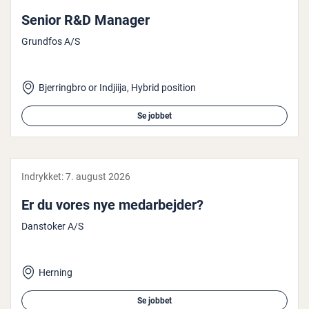
Senior R&D Manager
Grundfos A/S
Bjerringbro or Indjiija, Hybrid position
Se jobbet
Indrykket:
7. august 2026
Er du vores nye me­d­ar­bej­der?
Danstoker A/S
Herning
Se jobbet