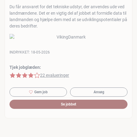
Du får ansvaret for det tekniske udstyr, der anvendes ude ved
landmændene. Det er en vigtig del af jobbet at formidle data til
landmanden og hjælpe dem med at se udviklingspotentialer på
deres bedrifter.
INDRYKKET:
18-05-2026
Tjek jobglæden:
4 af 5 stjerner
22 evalueringer
Gem job
Ansøg
Se jobbet