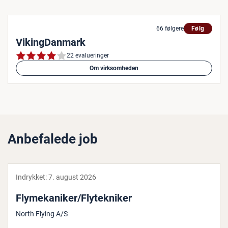
66 følgere
Følg
VikingDanmark
22 evalueringer
Om virksomheden
Anbefalede job
Indrykket:
7. august 2026
Fly­me­ka­ni­ker/Fly­tek­ni­ker
North Flying A/S