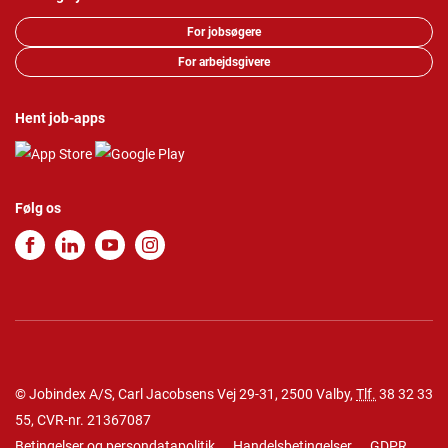
For jobsøgere
For arbejdsgivere
Hent job-apps
Følg os
© Jobindex A/S, Carl Jacobsens Vej 29-31, 2500 Valby,
Tlf.
38 32 33
55
, CVR-nr. 21367087
Betingelser og persondatapolitik
Handelsbetingelser
GDPR