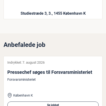
Studiestræde 3, 3., 1455 København K
Anbefalede job
Indrykket:
7. august 2026
Pres­se­chef søges til For­svars­mi­ni­ste­ri­et
Forsvarsministeriet
København K
Se jobbet