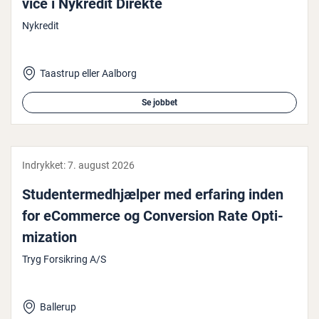
vi­ce i Nykredit Direkte
Nykredit
Taastrup eller Aalborg
Se jobbet
Indrykket:
7. august 2026
Stu­den­ter­med­hjæl­per med erfaring inden
for eCommerce og Con­ver­sion Rate Op­ti­
miza­tion
Tryg Forsikring A/S
Ballerup