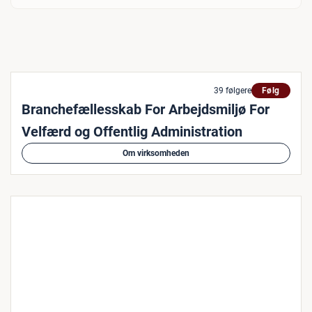
39 følgere
Følg
Branchefællesskab For Arbejdsmiljø For
Velfærd og Offentlig Administration
Om virksomheden