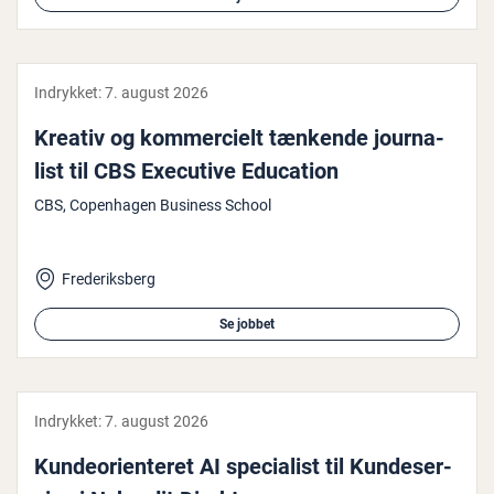
Indrykket:
7. august 2026
Kreativ og kom­merci­elt tænkende jour­na­
list til CBS Executive Education
CBS, Copenhagen Business School
Frederiksberg
Se jobbet
Indrykket:
7. august 2026
Kun­de­o­ri­en­te­ret AI spe­ci­a­list til Kun­de­ser­