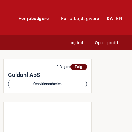
For jobsøgere
For arbejdsgivere
DA
EN
Log ind
Opret profil
n
2 følgere
Følg
Guldahl ApS
Om virksomheden