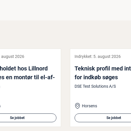
. august 2026
Indrykket:
5. august 2026
n­hol­det hos Lillnord
Teknisk profil med in
s en montør til el-af­
for indkøb søges
n
DSE Test Solutions A/S
s
Horsens
Se jobbet
Se jobbet