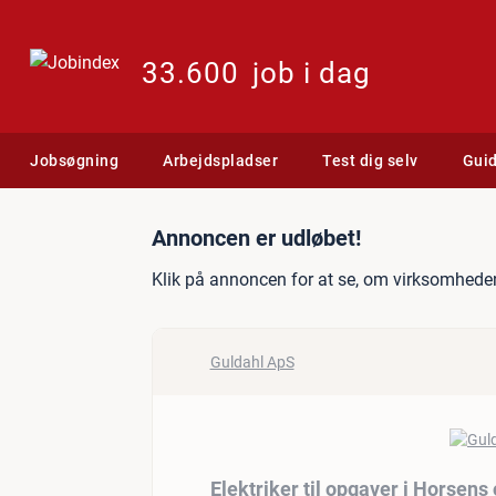
33.600
job i dag
Jobsøgning
Arbejdspladser
Test dig selv
Gui
Jobannonce: Elektriker ti
Annoncen er udløbet!
Klik på annoncen for at se, om virksomheden
Guldahl ApS
Elektriker til opgaver i Horsen