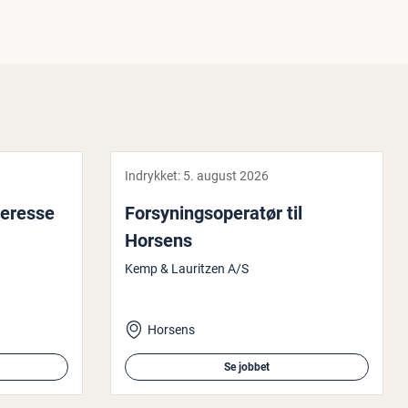
Indrykket:
5. august 2026
teresse
For­sy­nings­o­pe­ra­tør til
Horsens
Kemp & Lauritzen A/S
Horsens
Se jobbet