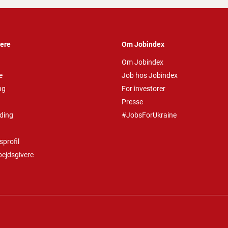
vere
Om Jobindex
Om Jobindex
e
Job hos Jobindex
ng
For investorer
Presse
ding
#JobsForUkraine
profil
bejdsgivere