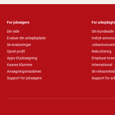
For jobsøgere
For arbejdsgi
Din side
Din kundeside
Evaluer din arbejdsplads
Indryk annonc
Se evalueringer
Jobannonceri
Opret profil
Rekruttering
Apps til jobsøgning
Employer bran
Kaares Klumme
International
Ansøgningsmaskinen
Se virksomheds
Support for jobsøgere
Support for ar