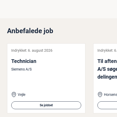
Anbefalede job
Indrykket:
6. august 2026
Indrykket:
6
Te­ch­ni­ci­an
Til af­te
A/S søge
Siemens A/S
de­lin­ge
Vejle
Horsen
Se jobbet