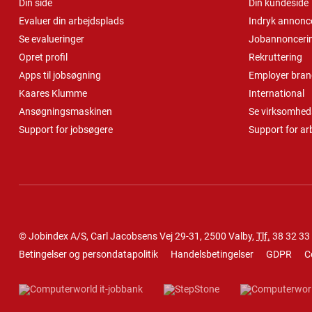
Din side
Din kundeside
Evaluer din arbejdsplads
Indryk annonc
Se evalueringer
Jobannonceri
Opret profil
Rekruttering
Apps til jobsøgning
Employer bran
Kaares Klumme
International
Ansøgningsmaskinen
Se virksomheds
Support for jobsøgere
Support for ar
© Jobindex A/S, Carl Jacobsens Vej 29-31, 2500 Valby,
Tlf.
38 32 33
Betingelser og persondatapolitik
Handelsbetingelser
GDPR
C