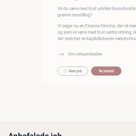
Vil du være med til at udvikle finansfunktio
grønne omstilling?
Vi søger nu en Finance Director, der vil me
og som vil være med til at sætte retning, sk
der matcher en kapitalintensiv vækstvirk
Om virksomheden
Gem job
Se jobbet