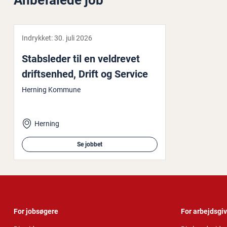
Anbefalede job
Indrykket:
30. juli 2026
Stabs­le­der til en veldrevet
drift­sen­hed, Drift og Service
Herning Kommune
Herning
Se jobbet
For jobsøgere
For arbejdsgi