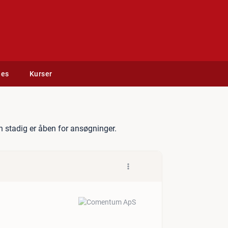
des
Kurser
ector
 stadig er åben for ansøgninger.