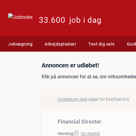
33.600
job i dag
Jobsøgning
Arbejdspladser
Test dig selv
Gui
Jobannonce: Financial Dir
Annoncen er udløbet!
Klik på annoncen for at se, om virksomheden
Comentum ApS
søger for Everfuel A/S
Financial Director
Herning
Se rejsetid