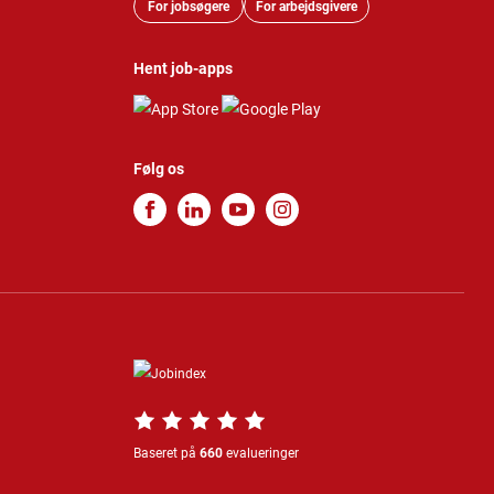
For jobsøgere
For arbejdsgivere
Hent job-apps
Følg os
Baseret på
660
evalueringer