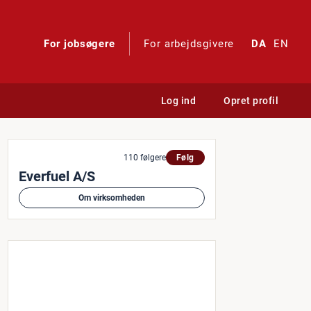
For jobsøgere
For arbejdsgivere
DA
EN
Log ind
Opret profil
110 følgere
Følg
Everfuel A/S
Om virksomheden