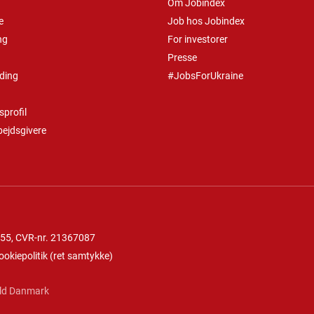
Om Jobindex
e
Job hos Jobindex
ng
For investorer
Presse
ding
#JobsForUkraine
profil
bejdsgivere
 55
, CVR-nr. 21367087
ookiepolitik
(
ret samtykke
)