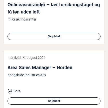
On­li­ne­as­su­ran­dør – lær for­sik­rings­fa­get og
få løn uden loft
If Forsikringscenter
Se jobbet
Indrykket:
4. august 2026
Area Sales Manager – Norden
Kongskilde Industries A/S
Sorø
Se jobbet