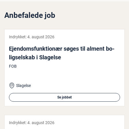
Anbefalede job
Indrykket:
4. august 2026
Ejen­doms­funk­tio­nær søges til alment bo­
ligsel­skab i Slagelse
FOB
Slagelse
Se jobbet
Indrykket:
4. august 2026