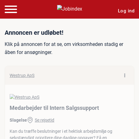
Log ind
Jobannonce: Medarbejder t
Annoncen er udløbet!
Klik på annoncen for at se, om virksomheden stadig er
åben for ansøgninger.
Westrup ApS
Medarbejder til Intern Salgssupport
Slagelse
Se rejsetid
Kan du træffe beslutninger i et hektisk arbejdsmiljø og
selvstændigt prioritere dine daglige opgaver? Få en