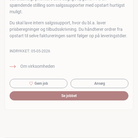
spændende stilling som salgssupporter med opstart hurtigst
muligt.
Du skal lave intern salgssupport, hvor du bl.a. laver
prisberegninger og tilbudsskrivning. Du håndterer ordrer fra
opstart til selve faktureringen samt følger op på leveringstdier.
INDRYKKET:
05-05-2026
Om virksomheden
Gem job
Ansøg
Se jobbet