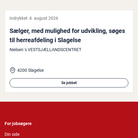
Indrykket:
4. august 2026
Sælger, med mulighed for udvikling, søges
til her­re­af­de­ling i Slagelse
Nielsen´s VESTSJÆLLANDSCENTRET
4200 Slagelse
Se jobbet
For jobsøgere
Din side