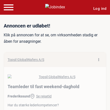
Log ind
Jobannonce: Teamleder til
Annoncen er udløbet!
Klik på annoncen for at se, om virksomheden stadig er
åben for ansøgninger.
Topsil GlobalWafers A/S
Teamleder til fast weekend-daghold
Frederikssund
Se rejsetid
Har du stærke lederkompetencer?