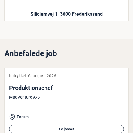
Siliciumvej 1, 3600 Frederikssund
Anbefalede job
Indrykket:
6. august 2026
Pro­duk­tions­chef
MagVenture A/S
Farum
Se jobbet