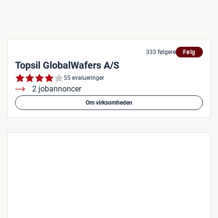
333 følgere
Følg
Topsil GlobalWafers A/S
55 evalueringer
2 jobannoncer
Om virksomheden