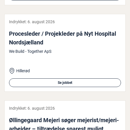
Indrykket:
6. august 2026
Pro­ces­le­der / Pro­je­k­le­der på Nyt Hospital
Nord­s­jæl­land
We Build - Together ApS
Hillerød
Se jobbet
Indrykket:
6. august 2026
Øl­lin­ge­gaard Mejeri søger mejerist/me­je­ri­
ar­bej­der – til­træ­del­se snarest muligt