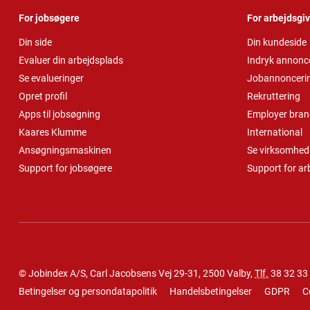
For jobsøgere
For arbejdsgi
Din side
Din kundeside
Evaluer din arbejdsplads
Indryk annonc
Se evalueringer
Jobannonceri
Opret profil
Rekruttering
Apps til jobsøgning
Employer bran
Kaares Klumme
International
Ansøgningsmaskinen
Se virksomheds
Support for jobsøgere
Support for ar
© Jobindex A/S, Carl Jacobsens Vej 29-31, 2500 Valby,
Tlf.
38 32 33
Betingelser og persondatapolitik
Handelsbetingelser
GDPR
C