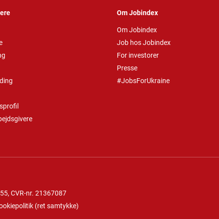
vere
Om Jobindex
Om Jobindex
e
Job hos Jobindex
ng
For investorer
Presse
ding
#JobsForUkraine
profil
bejdsgivere
 55
, CVR-nr. 21367087
ookiepolitik
(
ret samtykke
)