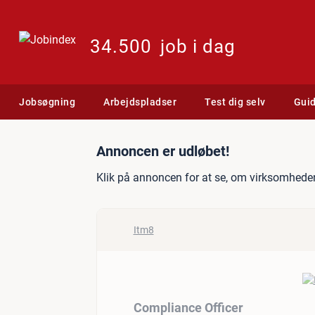
34.500
job i dag
Jobsøgning
Arbejdspladser
Test dig selv
Gui
Jobannonce: Compliance O
Annoncen er udløbet!
Klik på annoncen for at se, om virksomheden
Itm8
Compliance Officer