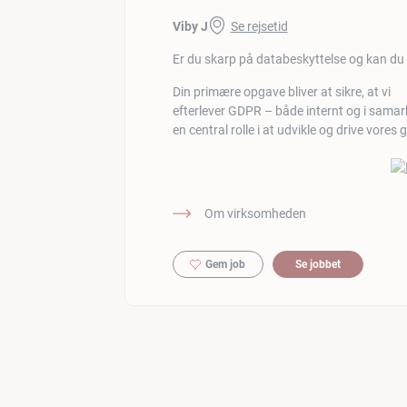
Viby J
Se rejsetid
Er du skarp på databeskyttelse og kan du 
Din primære opgave bliver at sikre, at vi
efterlever GDPR – både internt og i samar
en central rolle i at udvikle og drive vores
Om virksomheden
Gem job
Se jobbet