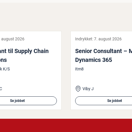
. august 2026
Indrykket:
7. august 2026
ant til Supply Chain
Senior Con­sul­tant – 
ons
Dynamics 365
k K/S
Itm8
C
Viby J
Se jobbet
Se jobbet