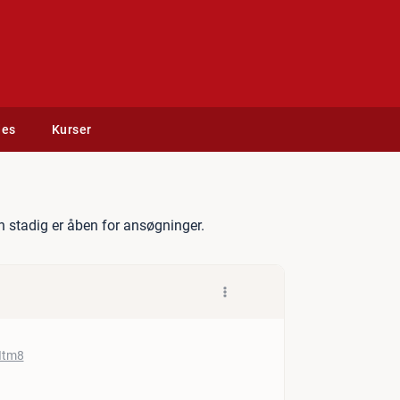
des
Kurser
fficer
 stadig er åben for ansøgninger.