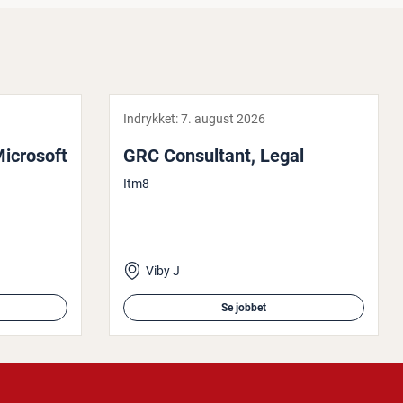
Indrykket:
7. august 2026
Microsoft
GRC Con­sul­tant, Legal
Itm8
Viby J
Se jobbet