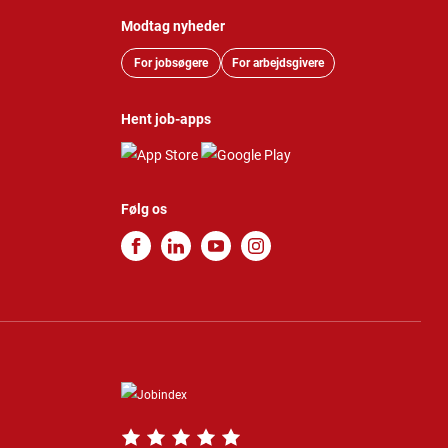
Modtag nyheder
For jobsøgere
For arbejdsgivere
Hent job-apps
Følg os