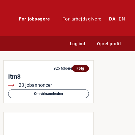
For jobsøgere
For arbejdsgivere
DA
EN
Log ind
Opret profil
925 følgere
Følg
Itm8
23 jobannoncer
Om virksomheden