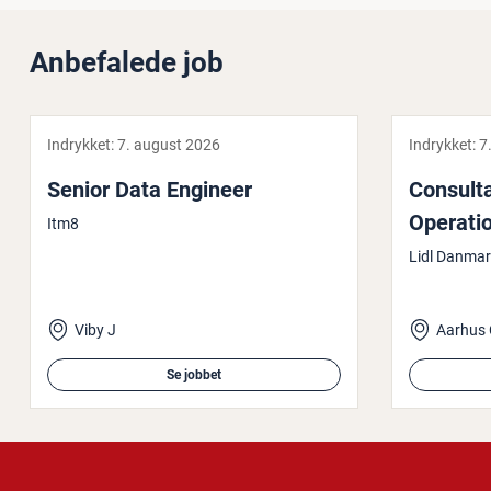
Anbefalede job
Indrykket:
7. august 2026
Indrykket:
7
Senior Data Engineer
Con­sul­t
Ope­ra­ti
Itm8
Lidl Danmar
Viby J
Aarhus 
Se jobbet