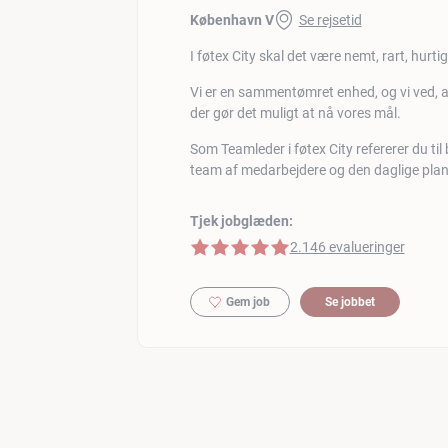
København V
Se rejsetid
I føtex City skal det være nemt, rart, hurti
Vi er en sammentømret enhed, og vi ved, at
der gør det muligt at nå vores mål.
Som Teamleder i føtex City refererer du til 
team af medarbejdere og den daglige pla
Tjek jobglæden:
5 af 5 stjerner
2.146 evalueringer
Gem job
Se jobbet