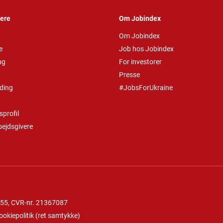
vere
Om Jobindex
Om Jobindex
e
Job hos Jobindex
ng
For investorer
Presse
ding
#JobsForUkraine
profil
bejdsgivere
 55
, CVR-nr. 21367087
ookiepolitik
(
ret samtykke
)