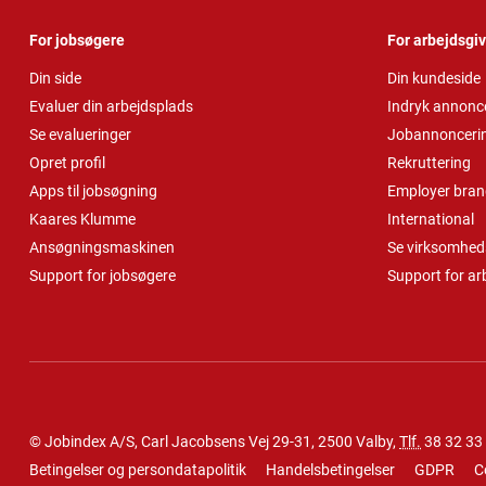
For jobsøgere
For arbejdsgi
Din side
Din kundeside
Evaluer din arbejdsplads
Indryk annonc
Se evalueringer
Jobannonceri
Opret profil
Rekruttering
Apps til jobsøgning
Employer bran
Kaares Klumme
International
Ansøgningsmaskinen
Se virksomheds
Support for jobsøgere
Support for ar
© Jobindex A/S, Carl Jacobsens Vej 29-31, 2500 Valby,
Tlf.
38 32 33
Betingelser og persondatapolitik
Handelsbetingelser
GDPR
C