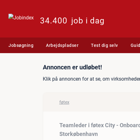
34.400
job i dag
Jobsøgning
Arbejdspladser
Test dig selv
Gui
Jobannonce: Teamleder i f
Annoncen er udløbet!
Klik på annoncen for at se, om virksomheden
føtex
Teamleder i føtex City - Onboard
Storkøbenhavn