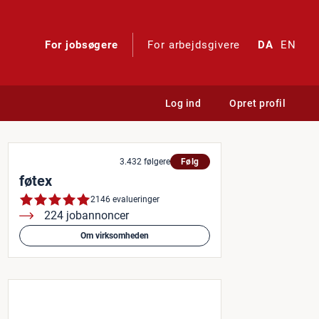
For jobsøgere
For arbejdsgivere
DA
EN
Log ind
Opret profil
øb i Storkøbenhavn
3.432 følgere
Følg
føtex
2146 evalueringer
224 jobannoncer
Om virksomheden