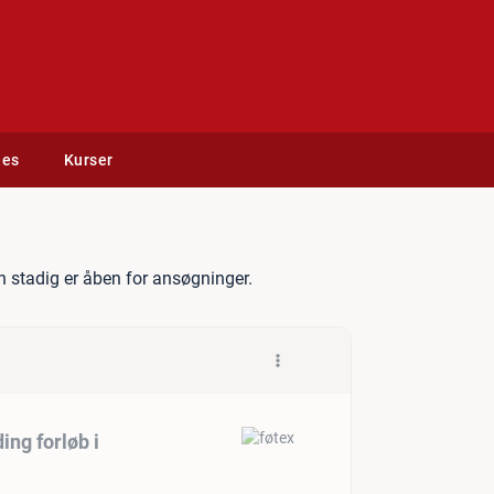
des
Kurser
øtex City - Onboarding forl
 stadig er åben for ansøgninger.
ing forløb i