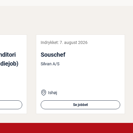
Indrykket:
7. august 2026
nditori
Souschef
diejob)
Silvan A/S
Ishøj
Se jobbet