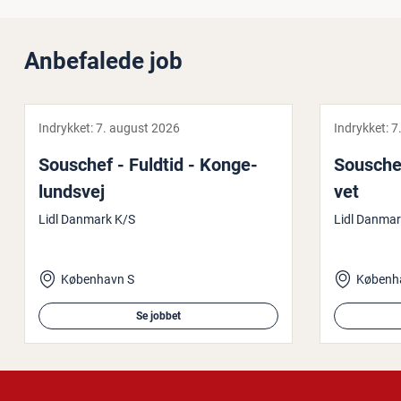
Anbefalede job
Indrykket:
7. august 2026
Indrykket:
7
Souschef - Fuldtid - Kon­ge­
Souschef 
lunds­vej
vet
Lidl Danmark K/S
Lidl Danmar
København S
Københ
Se jobbet