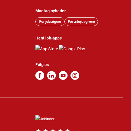
Modtag nyheder
For jobsøgere
For arbejdsgivere
Hent job-apps
Følg os