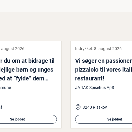
. august 2026
Indrykket:
8. august 2026
du om at bidrage til
Vi søger en pas­sio­ne­
dejlige børn og unges
pizzaiolo til vores ita­l
ed at ”fylde” dem
re­stau­rant!
d mad?
mmune
JA TAK Spisehus ApS
gå
8240 Risskov
Se jobbet
Se jobbet