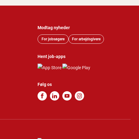
Modtag nyheder
For jobsøgere
For arbejdsgivere
Hent job-apps
Følg os