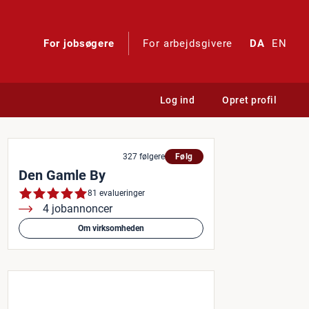
For jobsøgere
For arbejdsgivere
DA
EN
Log ind
Opret profil
ncer og Selskaber i Den Ga
327 følgere
Følg
Den Gamle By
81 evalueringer
4 jobannoncer
Om virksomheden