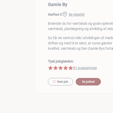
Gamle By
Aarhus C
Se rejsetid
Brænder du for værtskab og gode oplevels
værtskab, planlægning og afvikling af se
Du får en central rolle i afviklingen af mød
driften og med til at sikre, at vores gæste
kvalitet, værtskab og Den Gamle Bys fortæ
Tjek jobglæden:
5 af 5 stjerner
81 evalueringer
Gem job
Se jobbet