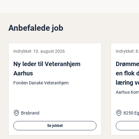
Anbefalede job
Indrykket:
10. august 2026
Indrykket:
8
Ny leder til Ve­te­ran­hjem
Drømmer 
Aarhus
en flok 
læring v
Fonden Danske Veteranhjem
med go
Aarhus Ko
Brabrand
8250 E
Se jobbet