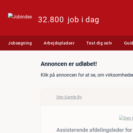
32.800
job i dag
Jobsøgning
Arbejdspladser
Test dig selv
Gui
Jobannonce: Assisterende
Annoncen er udløbet!
Klik på annoncen for at se, om virksomheden
Den Gamle By
Assisterende afdelingsleder for