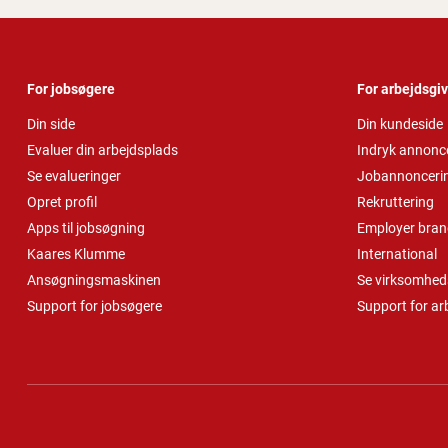
For jobsøgere
For arbejdsgi
Din side
Din kundeside
Evaluer din arbejdsplads
Indryk annonc
Se evalueringer
Jobannonceri
Opret profil
Rekruttering
Apps til jobsøgning
Employer bran
Kaares Klumme
International
Ansøgningsmaskinen
Se virksomheds
Support for jobsøgere
Support for ar