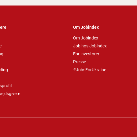
vere
Om Jobindex
Om Jobindex
e
Job hos Jobindex
ng
For investorer
Presse
ding
#JobsForUkraine
profil
bejdsgivere