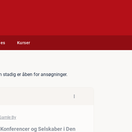
des
Kurser
 afdelingsleder for Konfere
 stadig er åben for ansøgninger.
 Konferencer og Selskaber i Den