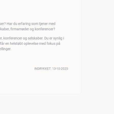
er? Har du erfaring som tjener med
lskaber, firmamøder og konferencer?
er, konferencer og selskaber. Du er synlig i
r får en helstøbt oplevelse med fokus på
llinger.
INDRYKKET:
13-10-2025