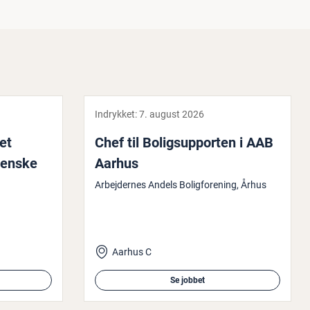
Indrykket:
7. august 2026
ret
Chef til Bo­ligsup­por­ten i AAB
i­en­ske
Aarhus
Arbejdernes Andels Boligforening, Århus
Aarhus C
Se jobbet