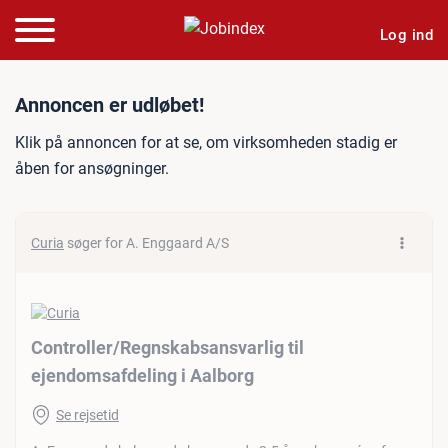
Log ind
Jobannonce: Controller/Re
Annoncen er udløbet!
Klik på annoncen for at se, om virksomheden stadig er
åben for ansøgninger.
Curia
søger for A. Enggaard A/S
Controller/​Regnskabsansvarlig til
ejendomsafdeling i Aalborg
Se rejsetid