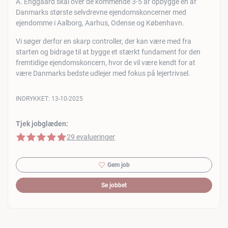
A. Enggaard skal over de kommende 3-5 år opbygge én af
Danmarks største selvdrevne ejendomskoncerner med
ejendomme i Aalborg, Aarhus, Odense og København.
Vi søger derfor en skarp controller, der kan være med fra
starten og bidrage til at bygge et stærkt fundament for den
fremtidige ejendomskoncern, hvor de vil være kendt for at
være Danmarks bedste udlejer med fokus på lejertrivsel.
INDRYKKET:
13-10-2025
Tjek jobglæden:
5 af 5 stjerner
29 evalueringer
Gem job
Se jobbet