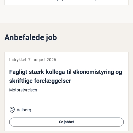
Anbefalede job
Indrykket:
7. august 2026
Fagligt stærk kollega til øko­no­mi­sty­ring og
skrift­li­ge fo­re­læg­gel­ser
Motorstyrelsen
Aalborg
Se jobbet