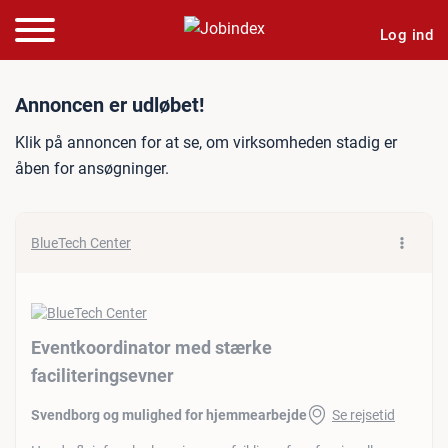
Log ind
Jobannonce: Eventkoordina
Annoncen er udløbet!
Klik på annoncen for at se, om virksomheden stadig er
åben for ansøgninger.
BlueTech Center
Eventkoordinator med stærke
faciliteringsevner
Svendborg og mulighed for hjemmearbejde
Se rejsetid