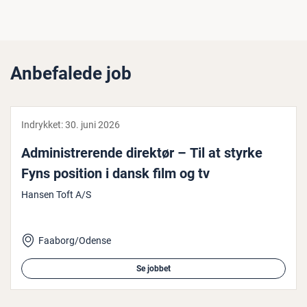
Anbefalede job
Indrykket:
30. juni 2026
Ad­mi­ni­stre­ren­de direktør – Til at styrke
Fyns position i dansk film og tv
Hansen Toft A/S
Faaborg/Odense
Se jobbet