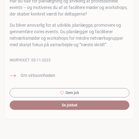
Har du flair for planlægning og afvikling af professionelle
events – og motiveres du af at facilitere møder og workshops,
der skaber konkret værdi for deltagerne?
Du bliver ansvarlig for at udvikle, planlægge, promovere og
gennemføre vores events. Du planlægger og faciliterer
netværksmøder og workshops for mindre netværksgrupper
med skarpt fokus på samarbejde og ”næste skridt”.
INDRYKKET:
05-11-2025
Om virksomheden
Gem job
Se jobbet