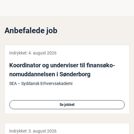
Anbefalede job
Indrykket:
4. august 2026
Ko­or­di­na­tor og un­der­vi­ser til fi­nan­s­ø­ko­
nom­ud­dan­nel­sen i Søn­der­borg
SEA – Syddansk Erhvervsakademi
Se jobbet
Indrykket:
3. august 2026