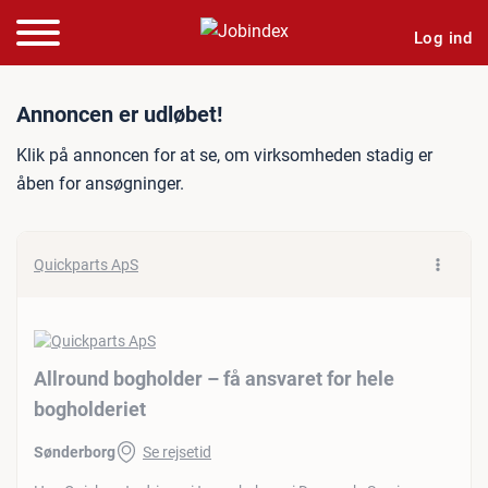
Log ind
Jobannonce: Allround bogho
Annoncen er udløbet!
Klik på annoncen for at se, om virksomheden stadig er
åben for ansøgninger.
Quickparts ApS
Allround bogholder – få ansvaret for hele
bogholderiet
Sønderborg
Se rejsetid