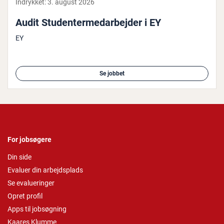
Indrykket:
3. august 2026
Audit Stu­den­ter­me­d­ar­bej­der i EY
EY
Se jobbet
For jobsøgere
Din side
Evaluer din arbejdsplads
Se evalueringer
Opret profil
Apps til jobsøgning
Kaares Klumme