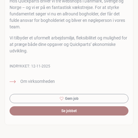
Hos Quickparts driver vi tre webshops i Danmark, Sverige og
Norge – og vi er på en fantastisk vækstrejse. For at styrke
fundamentet søger vi nu en allround bogholder, der får det
fulde ansvar for bogholderiet og bliver en nøgleperson i vores
team.
Vi tilbyder et uformelt arbejdsmiljø, fleksibilitet og mulighed for
at præge både dine opgaver og Quickparts’ økonomiske
udvikling.
INDRYKKET:
12-11-2025
Om virksomheden
Gem job
Se jobbet