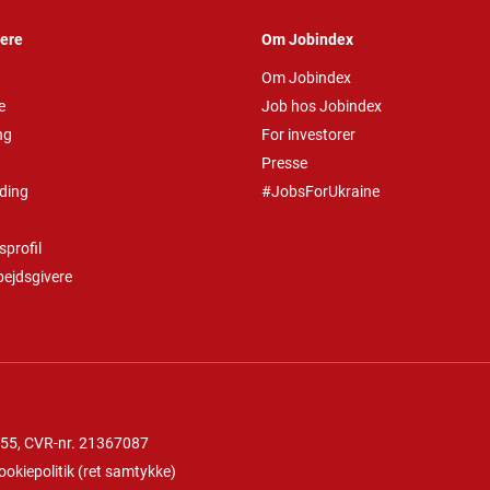
vere
Om Jobindex
Om Jobindex
e
Job hos Jobindex
ng
For investorer
Presse
ding
#JobsForUkraine
profil
bejdsgivere
 55
, CVR-nr. 21367087
ookiepolitik
(
ret samtykke
)