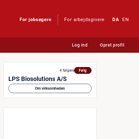
For jobsøgere
For arbejdsgivere
DA
EN
Log ind
Opret profil
4 følgere
Følg
LPS Biosolutions A/S
Om virksomheden