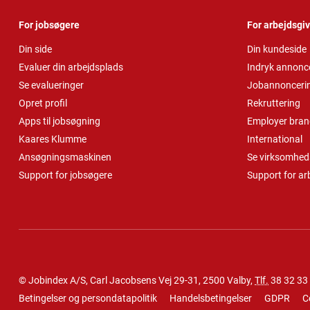
For jobsøgere
For arbejdsgi
Din side
Din kundeside
Evaluer din arbejdsplads
Indryk annonc
Se evalueringer
Jobannonceri
Opret profil
Rekruttering
Apps til jobsøgning
Employer bran
Kaares Klumme
International
Ansøgningsmaskinen
Se virksomheds
Support for jobsøgere
Support for ar
© Jobindex A/S, Carl Jacobsens Vej 29-31, 2500 Valby,
Tlf.
38 32 33
Betingelser og persondatapolitik
Handelsbetingelser
GDPR
C