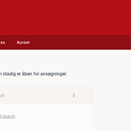
des
Kurser
ør - Pilotanlæg
 stadig er åben for ansøgninger.
A/S