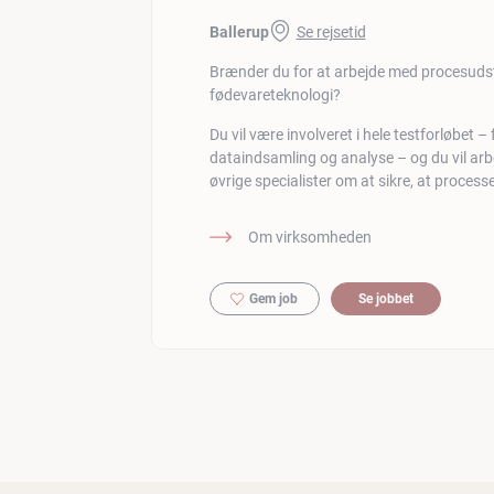
Ballerup
Se rejsetid
Brænder du for at arbejde med procesudsty
fødevareteknologi?
Du vil være involveret i hele testforløbet – 
dataindsamling og analyse – og du vil ar
øvrige specialister om at sikre, at proces
Om virksomheden
Gem job
Se jobbet