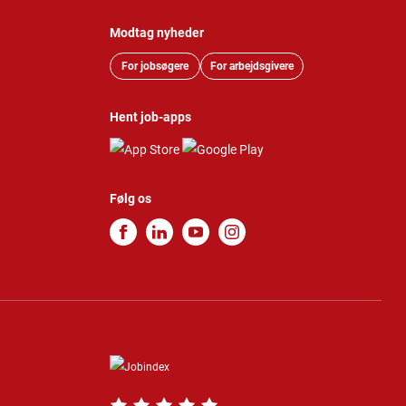
Modtag nyheder
For jobsøgere
For arbejdsgivere
Hent job-apps
Følg os