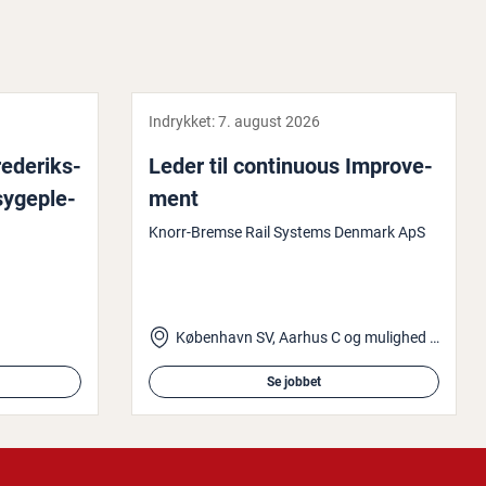
Indrykket:
7. august 2026
e­de­riks­
Leder til con­ti­nuous Im­prove­
sy­geple­
ment
Knorr-Bremse Rail Systems Denmark ApS
København SV, Aarhus C og mulighed for hjemmearbejde
Se jobbet