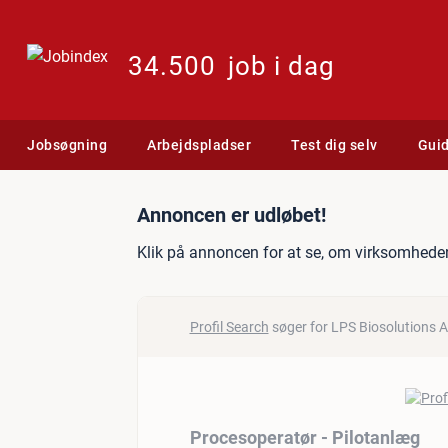
34.500
job i dag
Jobsøgning
Arbejdspladser
Test dig selv
Gui
Jobannonce: Procesoperat
Annoncen er udløbet!
Klik på annoncen for at se, om virksomheden
Profil Search
søger for LPS Biosolutions 
Procesoperatør - Pilotanlæg