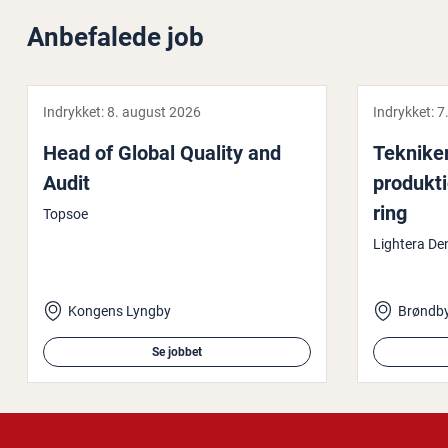
Anbefalede job
Indrykket:
8. august 2026
Indrykket:
7
Head of Global Quality and
Tekniker 
Audit
pro­duk­t
ring
Topsoe
Lightera D
Kongens Lyngby
Brøndb
Se jobbet