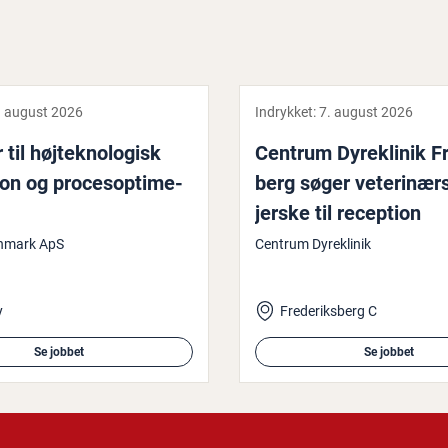
. august 2026
Indrykket:
7. august 2026
til høj­tek­no­lo­gisk
Centrum Dy­r­e­kli­nik Fr
ion og pro­ces­op­ti­me­
berg søger ve­te­ri­nær­
jer­ske til reception
enmark ApS
Centrum Dyreklinik
y
Frederiksberg C
Se jobbet
Se jobbet