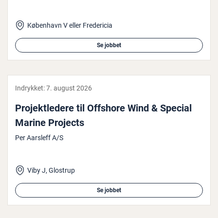
København V eller Fredericia
Se jobbet
Indrykket:
7. august 2026
Pro­jekt­le­de­re til Offshore Wind & Special
Marine Projects
Per Aarsleff A/S
Viby J, Glostrup
Se jobbet