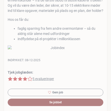
erhvervskunder – fra de første tilbud til sidste kabel er trukket?
Og vil du være den leder, der sikrer, at 10-15 elektrikere møder
ind til klare opgaver, materialer på plads og en plan, der holder?
Hos os får du:
faglig sparring fra fem andre overmontører – så du
aldrig står alene med udfordringer
indflydelse på el-projekter i millionklassen
INDRYKKET:
08-12-2025
Tjek jobglæden:
4 af 5 stjerner
5 evalueringer
Gem job
Se jobbet