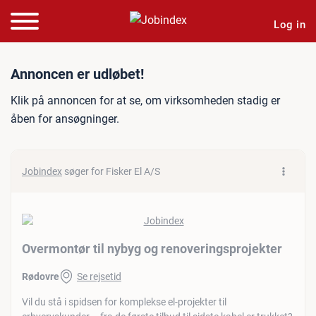
Log in
Jobannonce: Overmontør ti
Annoncen er udløbet!
Klik på annoncen for at se, om virksomheden stadig er
åben for ansøgninger.
Jobindex
søger for Fisker El A/S
Overmontør til nybyg og renoveringsprojekter
Rødovre
Se rejsetid
Vil du stå i spidsen for komplekse el-projekter til