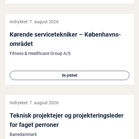
Indrykket:
7. august 2026
Kørende ser­vi­ce­tek­ni­ker – Kø­ben­havns­
om­rå­det
Fitness & Healthcare Group A/S
Se jobbet
Indrykket:
7. august 2026
Teknisk pro­jek­te­jer og pro­jek­te­rings­le­der
for faget perroner
Banedanmark