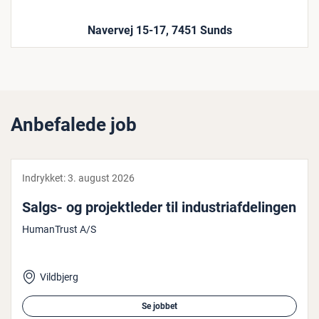
Navervej 15-17, 7451 Sunds
Anbefalede job
Indrykket:
3. august 2026
Salgs- og pro­jekt­le­der til in­du­stri­af­de­lin­gen
HumanTrust A/S
Vildbjerg
Se jobbet