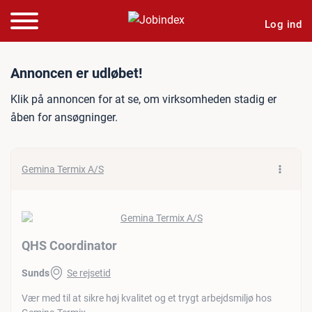
Log ind
Jobannonce: QHS Coordina
Annoncen er udløbet!
Klik på annoncen for at se, om virksomheden stadig er
åben for ansøgninger.
Gemina Termix A/S
QHS Coordinator
Sunds
Se rejsetid
Vær med til at sikre høj kvalitet og et trygt arbejdsmiljø hos