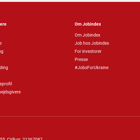
vere
Om Jobindex
Om Jobindex
e
Job hos Jobindex
ng
For investorer
Presse
ding
#JobsForUkraine
profil
bejdsgivere
 55
, CVR-nr. 21367087