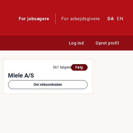
For jobsøgere
For arbejdsgivere
DA
EN
Log ind
Opret profil
havn/Nordsjælland?
561 følgere
Følg
Miele A/S
Om virksomheden