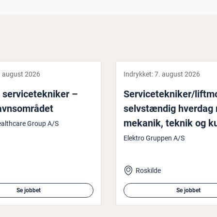
. august 2026
Indrykket:
7. august 2026
er­vi­ce­tek­ni­ker –
Ser­vi­ce­tek­ni­ker/lift
avns­om­rå­det
selv­stæn­dig hverdag
mekanik, teknik og ku
ealthcare Group A/S
kon­takt
Elektro Gruppen A/S
Roskilde
Se jobbet
Se jobbet