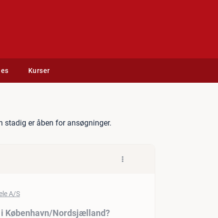
des
Kurser
nye Servicetekniker i Køben
 stadig er åben for ansøgninger.
r i København/​Nordsjælland?