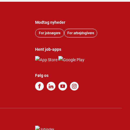
Modtag nyheder
For jobsøgere
For arbejdsgivere
Hent job-apps
Følg os