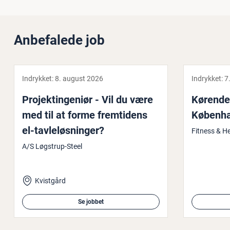
Anbefalede job
Indrykket:
8. august 2026
Indrykket:
7
Pro­jek­tin­ge­ni­ør - Vil du være
Kørende s
med til at forme frem­ti­dens
Kø­ben­h
el-tav­le­løs­nin­ger?
Fitness & H
A/S Løgstrup-Steel
Kvistgård
Se jobbet