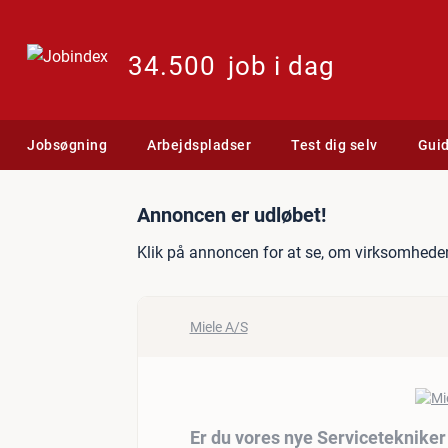
34.500
job i dag
Jobsøgning
Arbejdspladser
Test dig selv
Gui
Jobannonce: Er du vores 
Annoncen er udløbet!
Klik på annoncen for at se, om virksomheden
Miele A/S
Er du vores nye Serviceteknike