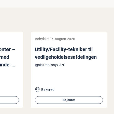
Indrykket:
7. august 2026
­montør –
Utility/Facility-tekniker til
 med
ved­li­ge­hol­del­ses­af­de­lin­gen
n­de­
Ignis Photonyx A/S
Birkerød
Se jobbet