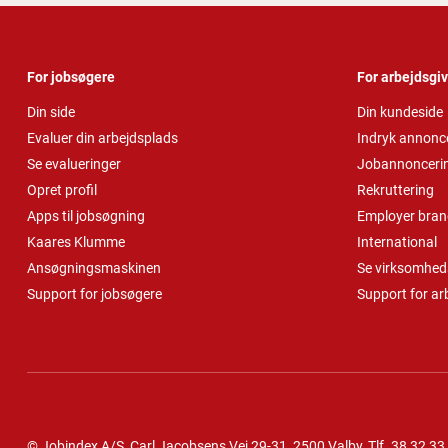
For jobsøgere
For arbejdsgi
Din side
Din kundeside
Evaluer din arbejdsplads
Indryk annonc
Se evalueringer
Jobannonceri
Opret profil
Rekruttering
Apps til jobsøgning
Employer bran
Kaares Klumme
International
Ansøgningsmaskinen
Se virksomheds
Support for jobsøgere
Support for ar
© Jobindex A/S, Carl Jacobsens Vej 29-31, 2500 Valby,
Tlf.
38 32 33