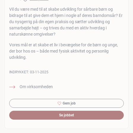
Vil du være med til at skabe udvikling for sårbare børn og
bidrage til at give dem et hjem i nogle af deres barndomsår? Er
du nysgerrig på din egen praksis og sætter udvikling og
samarbejde højt – og trives du med en aktiv hverdag i
naturskønne omgivelser?
Vores mål er at skabe et liv i bevægelse for de børn og unge,
der bor hos os – både med fysisk aktivitet og personlig
udvikling.
INDRYKKET:
03-11-2025
Om virksomheden
Gem job
Se jobbet