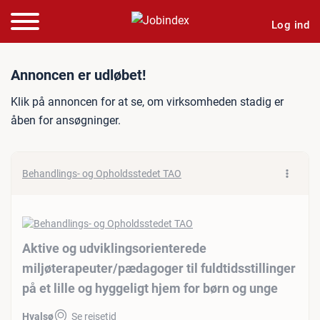
Log ind
Jobannonce: Aktive og udvik
Annoncen er udløbet!
Klik på annoncen for at se, om virksomheden stadig er
åben for ansøgninger.
Behandlings- og Opholdsstedet TAO
Aktive og udviklingsorienterede
miljøterapeuter/​pædagoger til fuldtidsstillinger
på et lille og hyggeligt hjem for børn og unge
Hvalsø
Se rejsetid