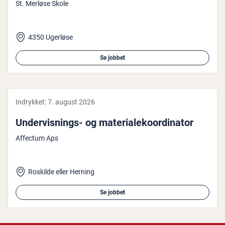
St. Merløse Skole
4350 Ugerløse
Se jobbet
Indrykket:
7. august 2026
Un­der­vis­nings- og ma­te­ri­a­le­ko­or­di­na­tor
Affectum Aps
Roskilde eller Herning
Se jobbet