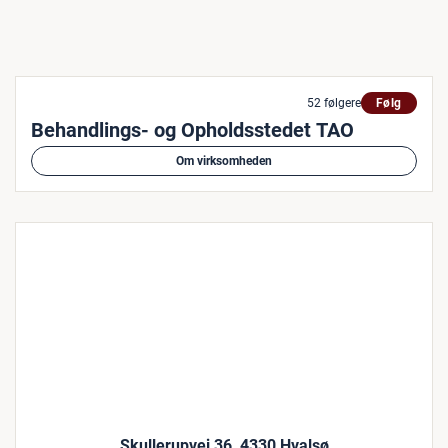
52 følgere
Følg
Behandlings- og Opholdsstedet TAO
Om virksomheden
Skullerupvej 36, 4330 Hvalsø