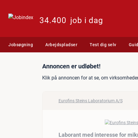
34.400
job i dag
Jobsøgning
Arbejdspladser
Test dig selv
Gui
Jobannonce: Laborant med
Annoncen er udløbet!
Klik på annoncen for at se, om virksomheden
Eurofins Steins Laboratorium A/S
Laborant med interesse for mik