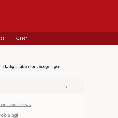
des
Kurser
 interesse for mikrobiologi
 stadig er åben for ansøgninger.
robiologi