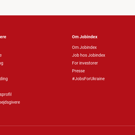
vere
Om Jobindex
Om Jobindex
e
Job hos Jobindex
ng
For investorer
Presse
ding
#JobsForUkraine
profil
bejdsgivere