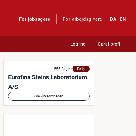
For jobsøgere
For arbejdsgivere
DA
EN
Log ind
Opret profil
556 følgere
Følg
Eurofins Steins Laboratorium
A/S
Om virksomheden