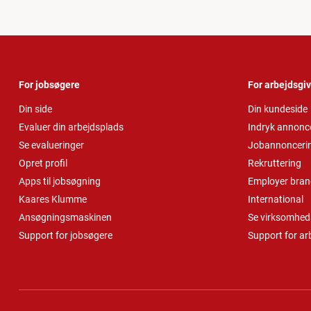
For jobsøgere
For arbejdsgi
Din side
Din kundeside
Evaluer din arbejdsplads
Indryk annonc
Se evalueringer
Jobannonceri
Opret profil
Rekruttering
Apps til jobsøgning
Employer bran
Kaares Klumme
International
Ansøgningsmaskinen
Se virksomheds
Support for jobsøgere
Support for ar