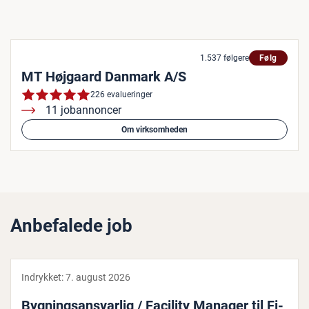
1.537 følgere
Følg
MT Højgaard Danmark A/S
226 evalueringer
11 jobannoncer
Om virksomheden
Anbefalede job
Indrykket:
7. august 2026
Byg­nings­ansvar­lig / Facility Manager til Fi­