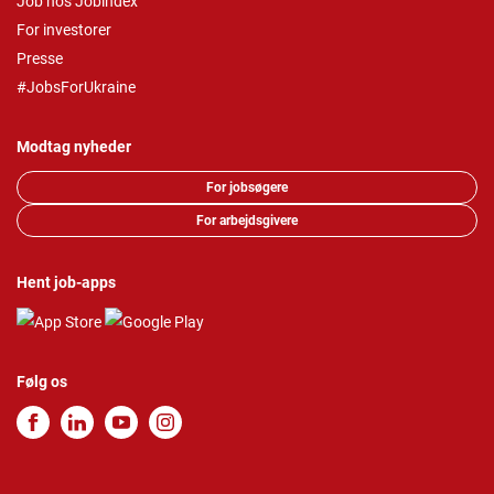
Job hos Jobindex
For investorer
Presse
#JobsForUkraine
Modtag nyheder
For jobsøgere
For arbejdsgivere
Hent job-apps
Følg os