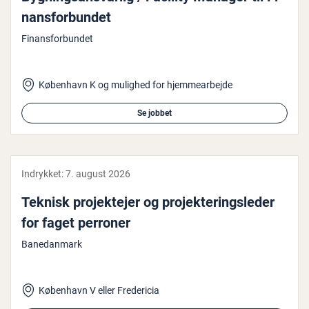
nans­for­bun­det
Finansforbundet
København K og mulighed for hjemmearbejde
Se jobbet
Indrykket:
7. august 2026
Teknisk pro­jek­te­jer og pro­jek­te­rings­le­der
for faget perroner
Banedanmark
København V eller Fredericia