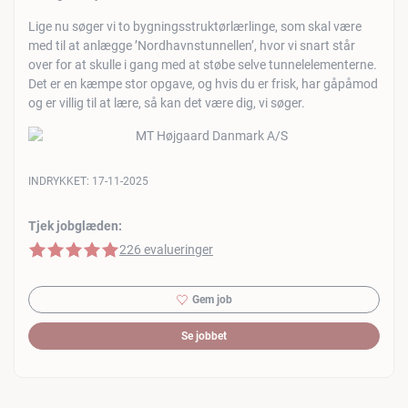
Lige nu søger vi to bygningsstruktørlærlinge, som skal være
med til at anlægge ’Nordhavnstunnellen’, hvor vi snart står
over for at skulle i gang med at støbe selve tunnelelementerne.
Det er en kæmpe stor opgave, og hvis du er frisk, har gåpåmod
og er villig til at lære, så kan det være dig, vi søger.
INDRYKKET:
17-11-2025
Tjek jobglæden:
5 af 5 stjerner
226 evalueringer
Gem job
Se jobbet