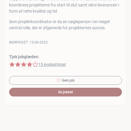
koordinere projekterne fra start til slut samt sikre leverancen i
form af rette kvalitet og tid.
Som projektkoordinator er du en nøgleperson i en meget
central rolle, der er afgørende for projekternes succes.
INDRYKKET:
15-09-2025
Tjek jobglæden:
4 af 5 stjerner
15 evalueringer
Gem job
Se jobbet