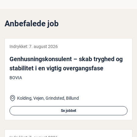
Anbefalede job
Indrykket:
7. august 2026
Gen­hus­nings­kon­su­lent – skab tryghed og
sta­bi­li­tet i en vigtig over­gangs­fa­se
BOVIA
Kolding, Vejen, Grindsted, Billund
Se jobbet