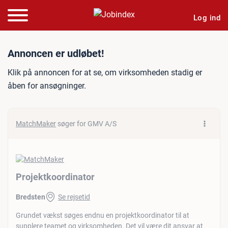
Log ind
Jobannonce: Projektkoordi
Annoncen er udløbet!
Klik på annoncen for at se, om virksomheden stadig er
åben for ansøgninger.
MatchMaker
søger for GMV A/S
Projektkoordinator
Bredsten
Se rejsetid
Grundet vækst søges endnu en projektkoordinator til at
supplere teamet og virksomheden. Det vil være dit ansvar at