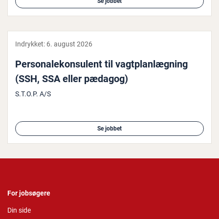
Se jobbet
Indrykket:
6. august 2026
Per­so­na­le­kon­su­lent til vagt­plan­læg­ning
(SSH, SSA eller pædagog)
S.T.O.P. A/S
Se jobbet
For jobsøgere
Din side