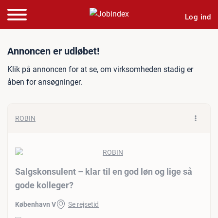
Log ind
Jobannonce: Salgskonsulent
Annoncen er udløbet!
Klik på annoncen for at se, om virksomheden stadig er
åben for ansøgninger.
ROBIN
Salgskonsulent – klar til en god løn og lige så
gode kolleger?
København V
Se rejsetid