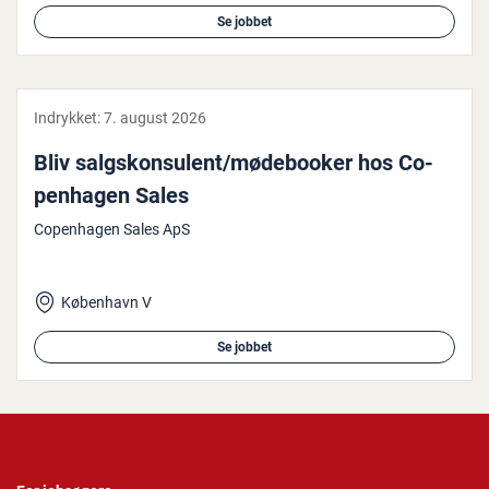
Se jobbet
Indrykket:
7. august 2026
Bliv salgs­kon­su­lent/mø­de­boo­k­er hos Co­
pen­ha­gen Sales
Copenhagen Sales ApS
København V
Se jobbet