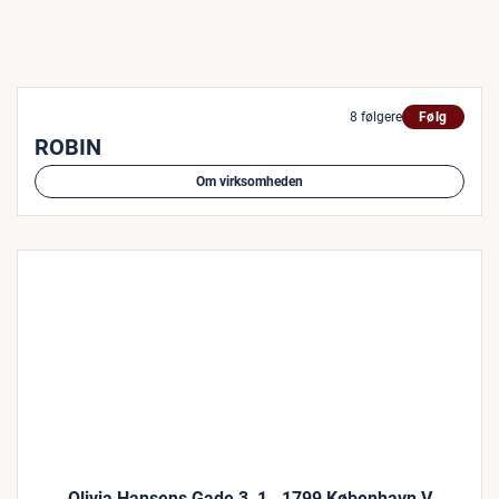
8 følgere
Følg
ROBIN
Om virksomheden
Olivia Hansens Gade 3, 1., 1799 København V