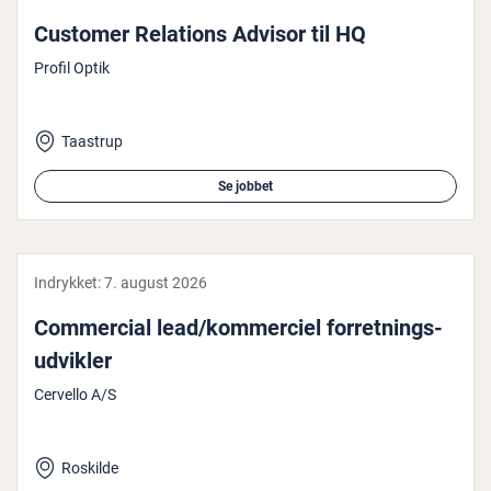
Customer Relations Advisor til HQ
Profil Optik
Taastrup
Se jobbet
Indrykket:
7. august 2026
Com­merci­al lead/kom­merci­el for­ret­nings­
ud­vik­ler
Cervello A/S
Roskilde