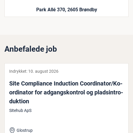
Park Allé 370, 2605 Brøndby
Anbefalede job
Indrykket:
10. august 2026
Site Com­pli­an­ce Induction Co­or­di­na­tor/Ko­
or­di­na­tor for ad­gangs­kon­trol og plads­in­tro­
duk­tion
Sitehub ApS
Glostrup