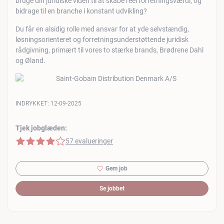
bruge din juridiske viden til at skabe reel forretningsværdi, og
bidrage til en branche i konstant udvikling?
Du får en alsidig rolle med ansvar for at yde selvstændig,
løsningsorienteret og forretningsunderstøttende juridisk
rådgivning, primært til vores to stærke brands, Brødrene Dahl
og Øland.
INDRYKKET:
12-09-2025
Tjek jobglæden:
4 af 5 stjerner
57 evalueringer
Gem job
Se jobbet