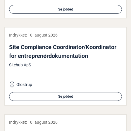
Se jobbet
Indrykket:
10. august 2026
Site Com­pli­an­ce Co­or­di­na­tor/Ko­or­di­na­tor
for en­tre­pre­nør­do­ku­men­ta­tion
Sitehub ApS
Glostrup
Se jobbet
Indrykket:
10. august 2026