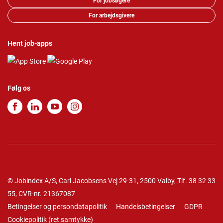
For jobsøgere
For arbejdsgivere
Hent job-apps
Følg os
© Jobindex A/S, Carl Jacobsens Vej 29-31, 2500 Valby,
Tlf.
38 32 33
55
, CVR-nr. 21367087
Betingelser og persondatapolitik
Handelsbetingelser
GDPR
Cookiepolitik
(
ret samtykke
)