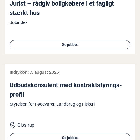
Jurist – rådgiv bo­lig­kø­be­re i et fagligt
stærkt hus
Jobindex
Se jobbet
Indrykket:
7. august 2026
Ud­bud­s­kon­su­lent med kon­trakt­sty­rings­
pro­fil
Styrelsen for Fødevarer, Landbrug og Fiskeri
Glostrup
Se jobbet