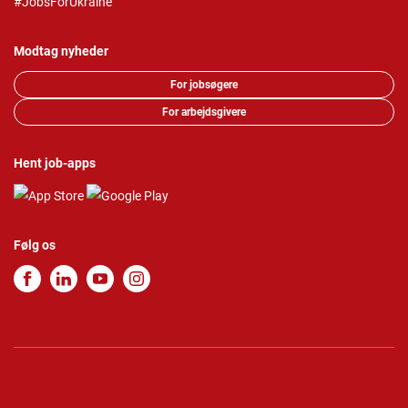
#JobsForUkraine
Modtag nyheder
For jobsøgere
For arbejdsgivere
Hent job-apps
Følg os