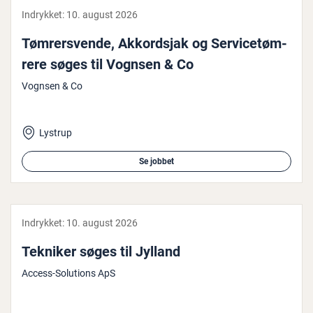
Indrykket:
10. august 2026
Tøm­rer­s­ven­de, Ak­kord­s­jak og Ser­vi­ce­tøm­
re­re søges til Vognsen & Co
Vognsen & Co
Lystrup
Se jobbet
Indrykket:
10. august 2026
Tekniker søges til Jylland
Access-Solutions ApS