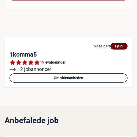
53 følgere
Følg
1komma5
19 evalueringer
2 jobannoncer
Om virksomheden
Anbefalede job