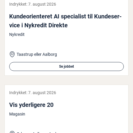
Indrykket:
7. august 2026
Kun­de­o­ri­en­te­ret AI spe­ci­a­list til Kun­de­ser­
vi­ce i Nykredit Direkte
Nykredit
Taastrup eller Aalborg
Se jobbet
Indrykket:
7. august 2026
Vis yder­li­ge­re 20
Magasin