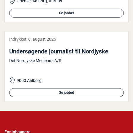
Odense, Aalborg, Aarhus
Se jobbet
Indrykket:
6. august 2026
Un­der­sø­gen­de jour­na­list til Nordjyske
Det Nordjyske Mediehus A/S
9000 Aalborg
Se jobbet
For jobsøgere