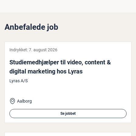
Anbefalede job
Indrykket:
7. august 2026
Stu­di­e­med­hjæl­per til video, content &
digital marketing hos Lyras
Lyras A/S
Aalborg
Se jobbet